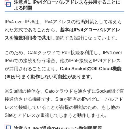
注意点1. IPv4グローバルアドレスを共用することに
よる問題
IPv4 over IPv6は、IPv4アドレスの枯渇対策として考えら
れた方式であることから、
基本はIPv4グローバルアドレ
スを複数利用者で共用
し節約する設計になっています。
このため、CatoクラウドでIPoE接続を利用し、IPv4 over
IPv6での接続を行う場合、他のIPoE接続とIPv4アドレス
が共用されることにより、
Cato SocketのOff-Cloud機能
(※)がうまく動作しない可能性があります。
※Site間の通信を、Catoクラウドを通さずにSocket間で直
接通信させる機能です。Siteが固有のIPv4グローバルアド
レスで接続していることが前提の機能のため、もし他の
Siteとアドレスが重複してしまうと動作しません。
注意点2. IPv4通信のセッション数制限問題