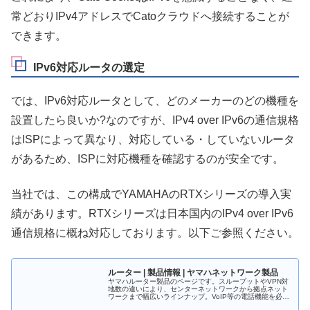
常どおりIPv4アドレスでCatoクラウドへ接続することが
できます。
IPv6対応ルータの選定
では、IPv6対応ルータとして、どのメーカーのどの機種を
設置したら良いか?なのですが、IPv4 over IPv6の通信規格
はISPによって異なり、対応している・していないルータ
があるため、ISPに対応機種を確認するのが安全です。
当社では、この構成でYAMAHAのRTXシリーズの導入実
績があります。RTXシリーズは日本国内のIPv4 over IPv6
通信規格に概ね対応しております。以下ご参照ください。
ルーター | 製品情報 | ヤマハネットワーク製品
ヤマハルーター製品のページです。スループットやVPN対
地数の違いにより、センターネットワークから拠点ネット
ワークまで幅広いラインナップ。VoIP等の電話機能を必要
とする環境には、ネットボランチシリーズが最適です。