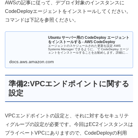
AWSの記事に従って、デプロイ対象のインスタンスに
CodeDeployエージェントをインストールしてください。
コマンドは下記を参照ください。
Ubuntu サーバー用の CodeDeploy エージェント
をインストールする - AWS CodeDeploy
エージェントのスケジュールされた更新を設定 AWS
Systems Manager できるように、 で CodeDeploy エージ
ェントをインストールすることをお勧めします。詳細につ
いては、「 」を参照してください。 インスタンスにサイ
ン...
docs.aws.amazon.com
準備2:VPCエンドポイントに関する
設定
VPCエンドポイントの設定と、それに対するセキュリテ
ィグループの設定が必要です。今回はEC2インスタンスは
プライベートVPCにありますので、CodeDeployの利用