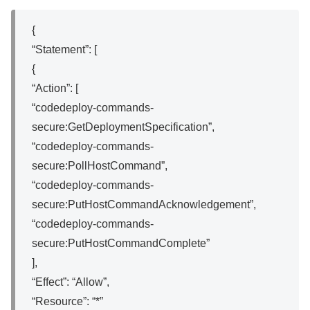
{
“Statement”: [
{
“Action”: [
“codedeploy-commands-
secure:GetDeploymentSpecification”,
“codedeploy-commands-
secure:PollHostCommand”,
“codedeploy-commands-
secure:PutHostCommandAcknowledgement”,
“codedeploy-commands-
secure:PutHostCommandComplete”
],
“Effect”: “Allow”,
“Resource”: “*”