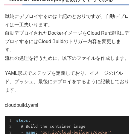
単純にデプロイするのは上記のとおりですが、自動デプロ
イは一工夫いります。
自動デプロイされたDockerイメージをCloud Run環境にデ
プロイするにはCloud Buildのトリガー内容を変更しま
す。
流れの処理を行うために、以下のファイルを作成します。
YAML形式でステップを定義しており、イメージのビル
ド、プッシュ、最後にデプロイをするように記載しており
ます。
cloudbuild.yaml
steps
:

  # Build the container image

  - 
name
: 
'gcr.io/cloud-builders/docker'