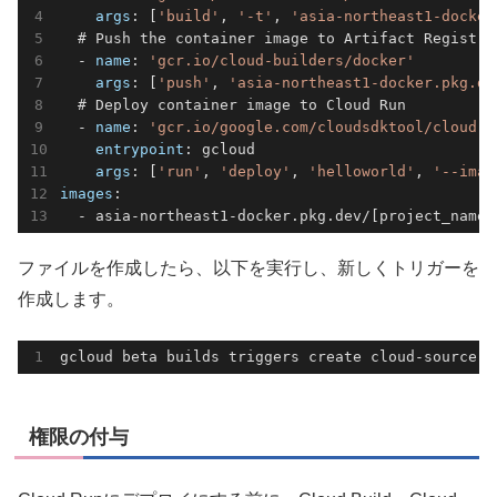
args
: [
'build'
, 
'-t'
, 
'asia-northeast1-docker
  # Push the container image to Artifact Registry

  - 
name
: 
'gcr.io/cloud-builders/docker'
args
: [
'push'
, 
'asia-northeast1-docker.pkg.de
  # Deploy container image to Cloud Run

  - 
name
: 
'gcr.io/google.com/cloudsdktool/cloud-s
entrypoint
: gcloud

args
: [
'run'
, 
'deploy'
, 
'helloworld'
, 
'--imag
images
:

  - asia-northeast1-docker.pkg.dev/[project_name]
ファイルを作成したら、以下を実行し、新しくトリガーを
作成します。
gcloud beta builds triggers create cloud-source-r
権限の付与