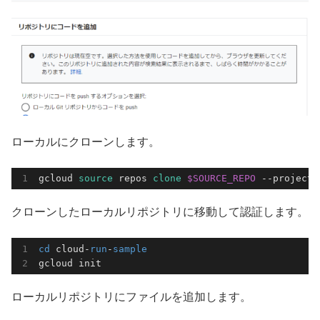
ローカルにクローンします。
gcloud 
source
 repos 
clone
$SOURCE_REPO
 --project 
クローンしたローカルリポジトリに移動して認証します。
cd
 cloud-
run
-
sample
gcloud init
ローカルリポジトリにファイルを追加します。