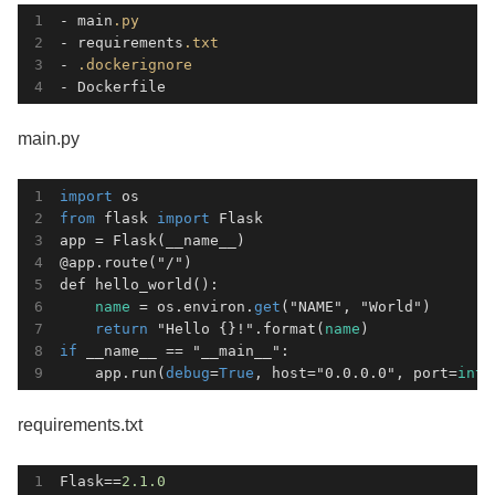
- main
.py
- requirements
.txt
- 
.dockerignore
- Dockerfile
main.py
import
from
 flask 
import
 Flask

app = Flask(__name__)

@app.route("/")

def hello_world():

name
 = os.environ.
get
("NAME", "World")

return
 "Hello {}!".format(
name
if
 __name__ == "__main__":

    app.run(
debug
=
True
, host="0.0.0.0", port=
int
(
requirements.txt
Flask==
2.1
.0