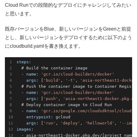
Cloud Runでの段階的なデプロイにチャレンジしてみたい
と思います。
既存バージョンをBlue、新しいバージョンをGreenと前提
とし、新しいバージョンをデプロイするために以下のよう
にcloudbuild.yamlを書き換えます。
steps
:

  # Build the container image

  - 
name
: 
'gcr.io/cloud-builders/docker'
args
: [
'build'
, 
'-t'
, 
'asia-northeast1-docker
  # Push the container image to Container Registry
  - 
name
: 
'gcr.io/cloud-builders/docker'
args
: [
'push'
, 
'asia-northeast1-docker.pkg.de
  # Deploy container image to Cloud Run

  - 
name
: 
'gcr.io/google.com/cloudsdktool/cloud-s
entrypoint
: gcloud

args
: [
'run'
, 
'deploy'
, 
'helloworld'
, 
'--imag
images
:

  - asia-northeast1-docker.pkg.dev/[project_name]