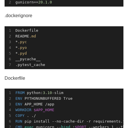
gunicorn==
20.1
.0
.dockerignore
Dockerfile

README
.md
*
.pyc
*
.pyo
*
.pyd
__pycache__

.pytest_cache
Dockerfile
FROM
 python:
3.10
ENV
ENV
WORKDIR
$APP_HOME
COPY
 . ./
RUN
 pip install --no-cache-dir -r requirements.tx
CMD
exec
 gunicorn --
bind
 :
$PORT
 --workers 1 --thr