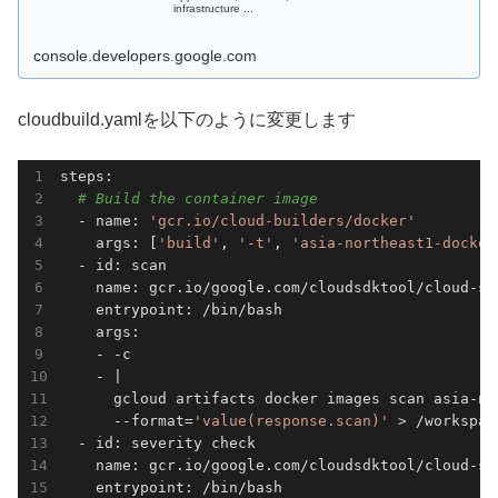
infrastructure ...
console.developers.google.com
cloudbuild.yamlを以下のように変更します
steps:

# Build the container image
  - name: 
'gcr.io/cloud-builders/docker'
    args: [
'build'
, 
'-t'
, 
'asia-northeast1-docker
  - id: scan

    name: gcr.io/google.com/cloudsdktool/cloud-sdk
    entrypoint: /bin/bash

    args:

    - -c

    - |

      gcloud artifacts docker images scan asia-no
      --format=
'value(response.scan)'
 > /workspac
  - id: severity check

    name: gcr.io/google.com/cloudsdktool/cloud-sdk
    entrypoint: /bin/bash
