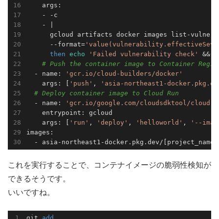
    args:

    - -c

    - |

      gcloud artifacts docker images list-vulnera
      --format=
'value(vulnerability.effectiveSeve
then
echo
'Failed vulnerability check'
 && 
e
# Push the container image to Container Regis
  - name: 
'gcr.io/cloud-builders/docker'
    args: [
'push'
, 
'asia-northeast1-docker.pkg.de
# Deploy container image to Cloud Run
  - name: 
'gcr.io/google.com/cloudsdktool/cloud-s
    entrypoint: gcloud

    args: [
'run'
, 
'deploy'
, 
'helloworld'
, 
'--imag
images:

  - asia-northeast1-docker.pkg.dev/[project_name]
これを実行することで、コンテナイメージの脆弱性検知が
できるそうです。
いいですね。
git 
add 
.
