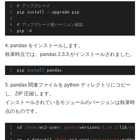
# アップグレード
pip install --upgrade pip

# アップグレード後バージョン確認
4. pandas をインストールします。
執筆時点では、pandas 2.3.3 がインストールされました。
pip 
install 
5. pandas 関連ファイルを python ディレクトリにコピー
し、ZIP 圧縮します。
インストールされているモジュールのバージョンは執筆時
点のものです。
cd 
/home/
ec2-user
/.pyenv/
versions
/3.14.3/
lib
/pyth
cp -r dateutil 
/home/
ec2-user
/environment/
python/
