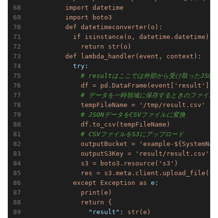
          import datetime

          import boto3

          def datetimeconverter(o):

            if isinstance(o, datetime.datetime):

              return str(o)

            try:
# resultはここでは外部から受け取ったJSON
df
=
pd.DataFrame(event['result'])
# データを一時領域に保存するときのファイル
tempFileName
=
'/tmp/result.csv'
# JSONデータをCSVファイルに変換
df.to_csv(tempFileName)
# CSVファイルをS3にアップロード
outputBucket
=
'example-${SystemNam
outputS3Key
=
'result/result.csv'
s3
=
boto3.resource('s3')
res
=
s3.meta.client.upload_file(te
except
Exception
as
e:
print(e)
return
{
                "result":
str(e)