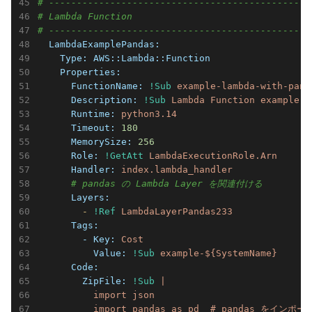
# -----------------------------------------------
# Lambda Function
# -----------------------------------------------
  LambdaExamplePandas:
    Type:
AWS::Lambda::Function
    Properties:
      FunctionName:
!Sub
example-lambda-with-pand
      Description:
!Sub
Lambda
Function
example
w
      Runtime:
python3.14
      Timeout:
180
      MemorySize:
256
      Role:
!GetAtt
LambdaExecutionRole.Arn
      Handler:
index.lambda_handler
# pandas の Lambda Layer を関連付ける
      Layers:
        -
!Ref
LambdaLayerPandas233
      Tags:
        - Key:
Cost
          Value:
!Sub
example-${SystemName}
      Code:
        ZipFile:
!Sub
|

          import json

          import pandas as pd  # pandas をインポート