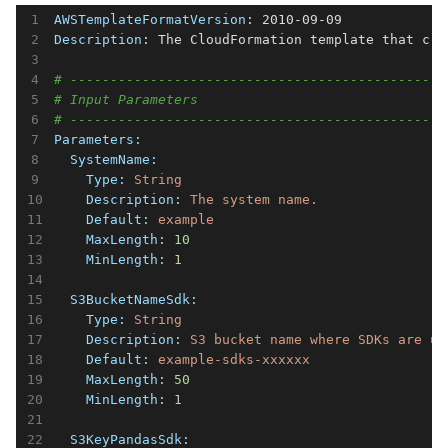
AWSTemplateFormatVersion
Description
: The CloudFormation template that cre
# -----------------------------------------------
# Input Parameters
# -----------------------------------------------
Parameters:
  SystemName:
    Type:
String
    Description:
The
system
name.
    Default:
example
    MaxLength:
10
    MinLength:
1
  S3BucketNameSdk:
    Type:
String
    Description:
S3
bucket
name
where
SDKs
are
up
    Default:
example-sdks-xxxxxx
    MaxLength:
50
    MinLength:
1
  S3KeyPandasSdk: