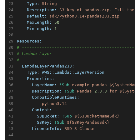
    Type:
String
    Description:
S3
key
of
pandas.zip.
Fill
the
e
    Default:
sdk/Python3.14/pandas233.zip
    MaxLength:
50
    MinLength:
1
Resources:
# -----------------------------------------------
# Lambda Layer
# -----------------------------------------------
  LambdaLayerPandas233:
    Type:
AWS::Lambda::LayerVersion
    Properties:
      LayerName:
!Sub
example-pandas-${SystemName
      Description:
!Sub
Pandas
2.3
.3
for
${System
      CompatibleRuntimes:
        -
python3.14
      Content:
        S3Bucket:
!Sub
${S3BucketNameSdk}
        S3Key:
!Sub
${S3KeyPandasSdk}
      LicenseInfo:
BSD-3-Clause