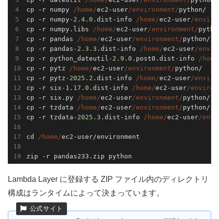
cp -r numpy 
/home/
ec2-user
/environment/
python/

cp -r numpy
-2.4
.0
.dist-info 
/home/
ec2-user
/enviro
cp -r numpy.libs 
/home/
ec2-user
/environment/
pytho
cp -r pandas 
/home/
ec2-user
/environment/
python/

cp -r pandas
-2.3
.3
.dist-info 
/home/
ec2-user
/envir
cp -r python_dateutil
-2.9
.0
.post0.dist-info 
/home
cp -r pytz 
/home/
ec2-user
/environment/
python/

cp -r pytz
-2025.2
.dist-info 
/home/
ec2-user
/enviro
cp -r six
-1.17
.0
.dist-info 
/home/
ec2-user
/environ
cp -r six.py 
/home/
ec2-user
/environment/
python/

cp -r tzdata 
/home/
ec2-user
/environment/
python/

cp -r tzdata
-2025.3
.dist-info 
/home/
ec2-user
/envi
cd 
/home/
ec2-user/environment

Lambda Layer に登録する ZIP ファイル内のディレクトリ
構成はランタイムによって決まっています。