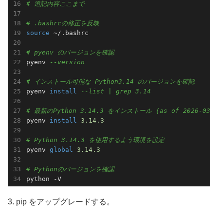
# 追記内容ここまで
# .bashrcの修正を反映
source
 ~/.bashrc

# pyenv のバージョンを確認
pyenv 
--version
# インストール可能な Python3.14 のバージョンを確認
pyenv 
install
--list | grep 3.14
# 最新のPython 3.14.3 をインストール (as of 2026-03-1
pyenv 
install
3.14
.3
# Python 3.14.3 を使用するよう環境を設定
pyenv 
global
3.14
.3
# Pythonのバージョンを確認
3. pip をアップグレードする。