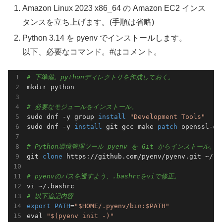
Amazon Linux 2023 x86_64 の Amazon EC2 インス
タンスを立ち上げます。(手順は省略)
Python 3.14 を pyenv でインストールします。
以下、必要なコマンド。#はコメント。
# 下準備。pythonディレクトリを作成しておく。
mkdir python

# 必要なモジュールをインストール。
sudo dnf -y group 
install
"Development Tools"
sudo dnf -y 
install
 git gcc make 
patch
 openssl-de
# Python環境管理ツール pyenv を Git からインストール。
git 
clone
 https://github.com/pyenv/pyenv.git ~/.py
# pyenvのパスを通すよう、.bashrcをviで修正。
# 以下追記内容
export
PATH
=
"$HOME/.pyenv/bin:$PATH"
eval 
"$(pyenv init -)"