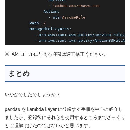
              -
lambda.amazonaws.com
            Action:
              - sts:
AssumeRole
      Path:
/
      ManagedPolicyArns:
        - arn:
aws:iam::aws:policy/service-role/AW
        - arn:
aws:iam::aws:policy/AmazonS3FullAcc
※ IAM ロールに与える権限は適宜修正ください。
まとめ
いかがでしたでしょうか？
pandas を Lambda Layer に登録する手順を中心に紹介し
ましたが、登録後にそれらを使用するところまでざっくり
とご理解頂けたのではないかと思います。