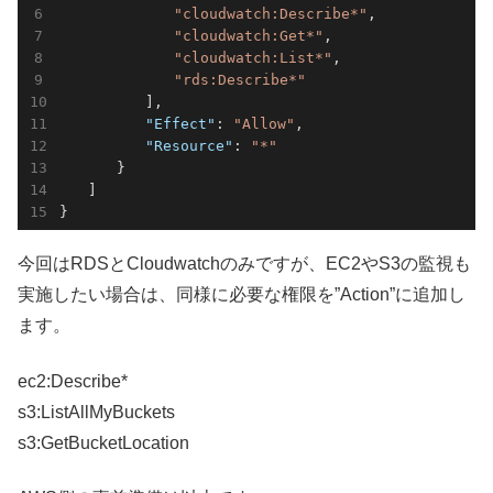
"cloudwatch:Describe*"
,

"cloudwatch:Get*"
,

"cloudwatch:List*"
,

"rds:Describe*"
　　　　　　],

"Effect"
: 
"Allow"
,

"Resource"
: 
"*"
　　　　}

　　]

}
今回はRDSとCloudwatchのみですが、EC2やS3の監視も
実施したい場合は、同様に必要な権限を”Action”に追加し
ます。
ec2:Describe*
s3:ListAllMyBuckets
s3:GetBucketLocation