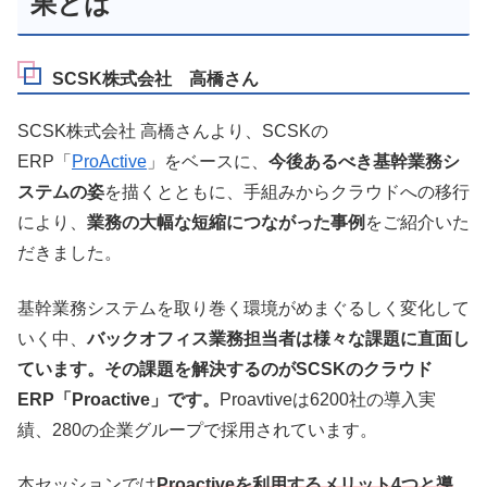
果とは
SCSK株式会社 高橋さん
SCSK株式会社 高橋さんより、SCSKの
ERP「
ProActive
」をベースに、
今後あるべき基幹業務シ
ステムの姿
を描くとともに、手組みからクラウドへの移行
により、
業務の大幅な短縮につながった事例
をご紹介いた
だきました。
基幹業務システムを取り巻く環境がめまぐるしく変化して
いく中、
バックオフィス業務担当者は様々な課題に直面し
ています。その課題を解決するのがSCSKのクラウド
ERP「Proactive」です。
Proavtiveは6200社の導入実
績、280の企業グループで採用されています。
本セッションでは
Proactiveを利用するメリット4つと導