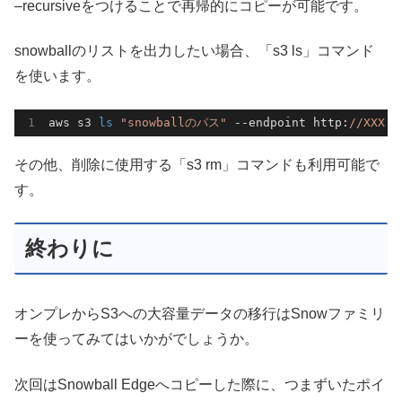
–recursiveをつけることで再帰的にコピーが可能です。
snowballのリストを出力したい場合、「s3 ls」コマンド
を使います。
aws s3 
ls
"snowballのパス"
--endpoint
 http:
//XXX.X
その他、削除に使用する「s3 rm」コマンドも利用可能で
す。
終わりに
オンプレからS3への大容量データの移行はSnowファミリ
ーを使ってみてはいかがでしょうか。
次回はSnowball Edgeへコピーした際に、つまずいたポイ