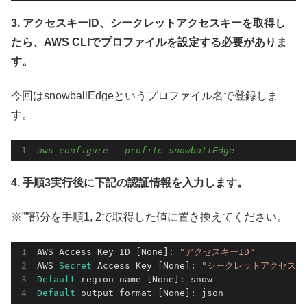
3. アクセスキーID、シークレットアクセスキーを取得し
たら、AWS CLIでプロファイルを設定する必要がありま
す。
今回はsnowballEdgeというプロファイル名で登録しま
す。
aws
configure
-
-
profile
snowballEdge
4. 手順3実行後に下記の認証情報を入力します。
※””部分を手順1, 2で取得した値に置き換えてください。
AWS Access Key ID [None]: 
"アクセスキーID"
AWS
 Secret 
Access Key [None]: 
"シークレットアクセスキ
Default 
region name [None]: snow
Default 