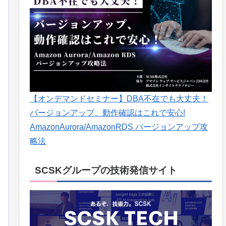
【オンデマンドセミナー】DBA不在でも大丈夫！
バージョンアップ、動作確認はこれで安心!
AmazonAurora/AmazonRDS バージョンアップ攻
略法
SCSKグループの技術発信サイト