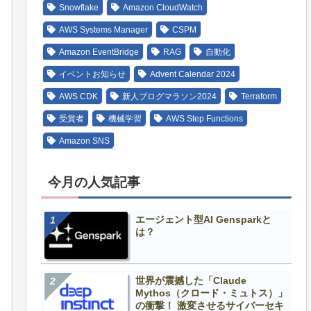
Snowflake
Amazon CloudWatch
AWS Systems Manager
CSPM
Amazon EventBridge
RAG
自動化
イベントお知らせ
Advent Calendar 2024
AWS CDK
新人ブログマラソン2024
Terraform
受賞者
機械学習
AWS Step Functions
Amazon SNS
今月の人気記事
エージェント型AI Gensparkと
は？
世界が震撼した「Claude
Mythos（クロード・ミュトス）」
の衝撃！ 激変させるサイバーセキ