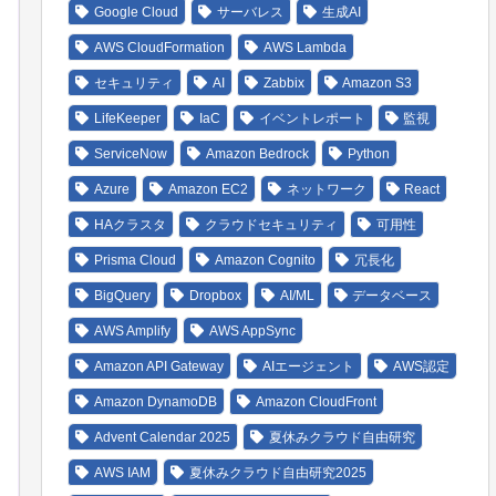
Google Cloud
サーバレス
生成AI
AWS CloudFormation
AWS Lambda
セキュリティ
AI
Zabbix
Amazon S3
LifeKeeper
IaC
イベントレポート
監視
ServiceNow
Amazon Bedrock
Python
Azure
Amazon EC2
ネットワーク
React
HAクラスタ
クラウドセキュリティ
可用性
Prisma Cloud
Amazon Cognito
冗長化
BigQuery
Dropbox
AI/ML
データベース
AWS Amplify
AWS AppSync
Amazon API Gateway
AIエージェント
AWS認定
Amazon DynamoDB
Amazon CloudFront
Advent Calendar 2025
夏休みクラウド自由研究
AWS IAM
夏休みクラウド自由研究2025