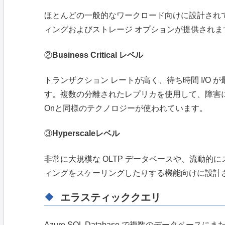
ほとんどの一般的なワークロード向けに設計され
ィングおよびストレージ オプションが提供されま
②
Business Critical レベル
トランザクション レートが高く、待ち時間 I/O 
す。複数の分離されたレプリカを使用して、障害に
Onと同様のテクノロジーが使われています。
③
Hyperscaleレベル
非常に大規模な OLTP データベースや、流動
ィングをスケーリングしたりする機能向けに設計
エラスティッククエリ
Azure SQL Database で複数のデータベ