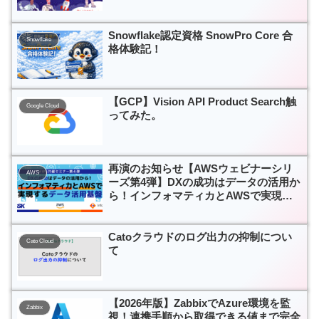
策定とは
Snowflake認定資格 SnowPro Core 合
Snowflake
格体験記！
【GCP】Vision API Product Search触
Google Cloud
ってみた。
再演のお知らせ【AWSウェビナーシリ
AWS
ーズ第4弾】DXの成功はデータの活用か
ら！インフォマティカとAWSで実現す
るデータ活用基盤
Catoクラウドのログ出力の抑制につい
Cato Cloud
て
【2026年版】ZabbixでAzure環境を監
Zabbix
視！連携手順から取得できる値まで完全