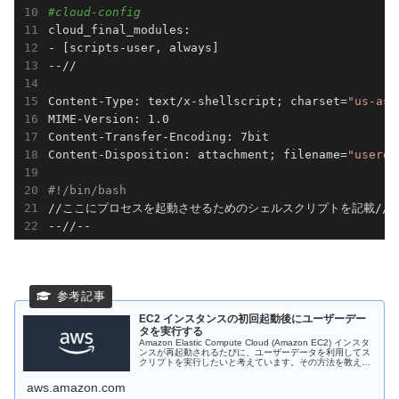
#cloud-config
cloud_final_modules:

- [scripts-user, always]

--//

Content-Type: text/x-shellscript; charset=
"us-asc
MIME-Version: 1.0

Content-Transfer-Encoding: 7bit

Content-Disposition: attachment; filename=
"userda
#!/bin/bash
//ここにプロセスを起動させるためのシェルスクリプトを記載//

--//--
EC2 インスタンスの初回起動後にユーザーデー
タを実行する
Amazon Elastic Compute Cloud (Amazon EC2) インスタ
ンスが再起動されるたびに、ユーザーデータを利用してス
クリプトを実行したいと考えています。その方法を教えて
ください。
aws.amazon.com