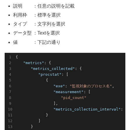
説明 ：任意の説明を記載
利用枠 ：標準を選択
タイプ ：文字列を選択
データ型 ：Textを選択
値 ：下記の通り
{

"metrics"
: {

"metrics_collected"
: {

"procstat"
: [

　　　　　　　　{

"exe"
: 
"監視対象のプロセス名"
,

"measurement"
: [

"pid_count"
　　　　　　　　　　],

"metrics_collection_interval"
: 
1
　　　　　　　　}

　　　　　　]

　　　　}
