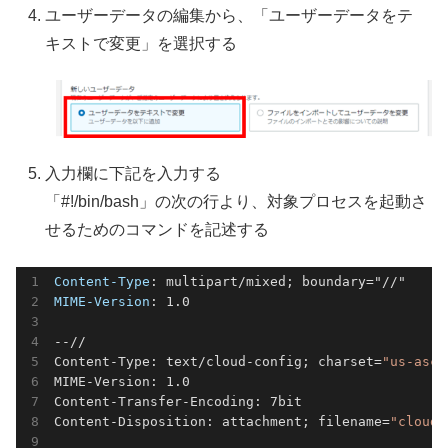
ユーザーデータの編集から、「ユーザーデータをテ
キストで変更」を選択する
入力欄に下記を入力する
「#!/bin/bash」の次の行より、対象プロセスを起動さ
せるためのコマンドを記述する
Content-Type
MIME-Version
: 1.0                                 
--//

Content-Type: text/cloud-config; charset=
"us-asci
MIME-Version: 1.0

Content-Transfer-Encoding: 7bit

Content-Disposition: attachment; filename=
"cloud-