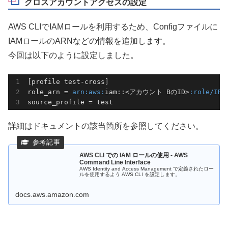
クロスアカウントアクセスの設定
AWS CLIでIAMロールを利用するため、Configファイルに
IAMロールのARNなどの情報を追加します。
今回は以下のように設定しました。
[profile test-cross]

role_arn = 
arn:
aws:
iam::<アカウント BのID>
:role/IRL
source_profile = test
詳細はドキュメントの該当箇所を参照してください。
AWS CLI での IAM ロールの使用 - AWS
Command Line Interface
AWS Identity and Access Management で定義されたロー
ルを使用するよう AWS CLI を設定します。
docs.aws.amazon.com