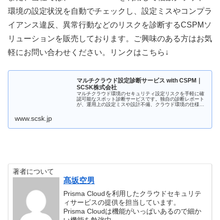
環境の設定状況を自動でチェックし、設定ミスやコンプラ
イアンス違反、異常行動などのリスクを診断するCSPMソ
リューションを販売しております。ご興味のある方はお気
軽にお問い合わせください。リンクはこちら↓
マルチクラウド設定診断サービス with CSPM｜
SCSK株式会社
マルチクラウド環境のセキュリティ設定リスクを手軽に確
認可能なスポット診断サービスです。独自の診断レポート
が、運用上の設定ミスや設計不備、クラウド環境の仕様変
更などで発生し得る問題を可視化し、セキュリティインシ
デントの早期発見に役立ちます。
www.scsk.jp
著者について
髙坂空男
Prisma Cloudを利用したクラウドセキュリテ
ィサービスの提供を担当しています。
Prisma Cloudは機能がいっぱいあるので細か
い機能を勉強中。