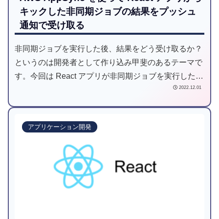
キックした非同期ジョブの結果をプッシュ
通知で受け取る
非同期ジョブを実行した後、結果をどう受け取るか？
というのは開発者として作り込み甲斐のあるテーマで
す。今回は React アプリが非同期ジョブを実行した後
2022.12.01
に、AWS AppSync 経由でジョブ完了のプッシュ通知
を受け取る仕組みを紹介します。
アプリケーション開発