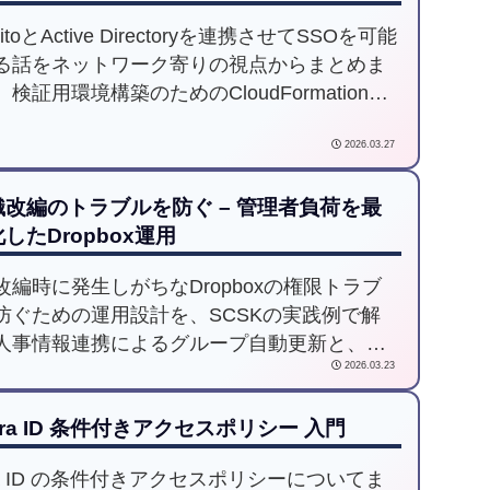
nitoとActive Directoryを連携させてSSOを可能
る話をネットワーク寄りの視点からまとめま
検証用環境構築のためのCloudFormationテ
レートを公開しています。
2026.03.27
織改編のトラブルを防ぐ – 管理者負荷を最
したDropbox運用
改編時に発生しがちなDropboxの権限トラブ
防ぐための運用設計を、SCSKの実践例で解
人事情報連携によるグループ自動更新と、チ
2026.03.23
フォルダ共有先の棚卸し・付け替えを分離し
うことで、管理者負荷を抑えつつ安全なアク
tra ID 条件付きアクセスポリシー 入門
権管理を実現します。
tra ID の条件付きアクセスポリシーについてま