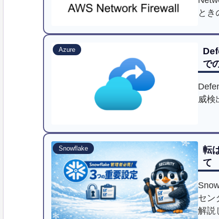
とき
Def
Azure
で
Defe
威検
転ば
Snowflake
て
Sn
セン
解説