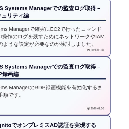
分散してしまうという課題があります。本記
S Systems Managerでの監査ログ取得 –
「AWS User Notifications」を活用し、この
キュリティ編
を解決するベストプラクティスを解説しま
他の定番アーキテクチャを没にした理由か
tems Managerで確実にEC2で行ったコマンド
具体的なフィルター設定手順まで、現場で役
UI操作のログを残すためにネットワークやIAM
実践的なノウハウをまとめました。
のような設定が必要なのか検討しました。
2026.03.30
S Systems Managerでの監査ログ取得 –
P録画編
tems ManagerのRDP録画機能を有効化するま
手順です。
2026.03.30
gnitoでオンプレミスAD認証を実現する