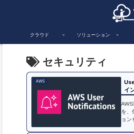
クラウド
ソリューション
セキュリティ
Us
AWS
イ
AW
を、
ョン
ザー