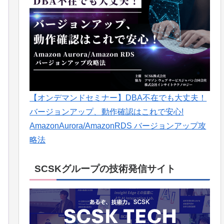
【オンデマンドセミナー】DBA不在でも大丈夫！
バージョンアップ、動作確認はこれで安心!
AmazonAurora/AmazonRDS バージョンアップ攻
略法
SCSKグループの技術発信サイト