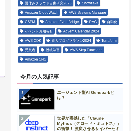
夏休みクラウド自由研究2025
Snowflake
Amazon CloudWatch
AWS Systems Manager
CSPM
Amazon EventBridge
RAG
自動化
イベントお知らせ
Advent Calendar 2024
AWS CDK
新人ブログマラソン2024
Terraform
受賞者
機械学習
AWS Step Functions
Amazon SNS
今月の人気記事
エージェント型AI Gensparkと
は？
世界が震撼した「Claude
Mythos（クロード・ミュトス）」
の衝撃！ 激変させるサイバーセキ