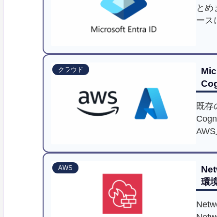
とめ
ース
ます
Mic
クラウド
Co
既存の
Co
AW
サイ
た。
Net
AWS
両立
環
しま
Netw
Net