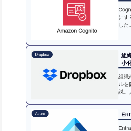
Cog
にす
した。
ンプ
組
Dropbox
小化
組織
ルを
説。
ーム
て行
En
Azure
セス
En