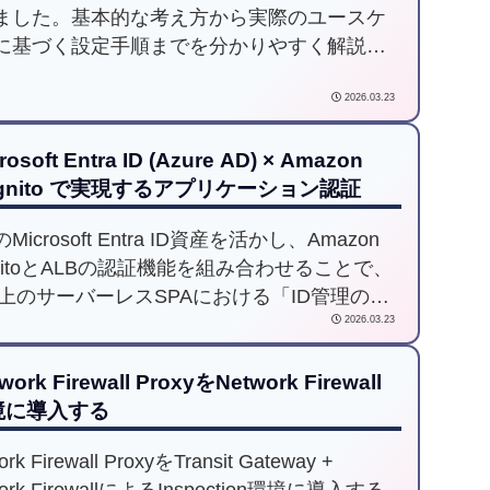
ました。基本的な考え方から実際のユースケ
に基づく設定手順までを分かりやすく解説し
。
2026.03.23
rosoft Entra ID (Azure AD) × Amazon
gnito で実現するアプリケーション認証
Microsoft Entra ID資産を活かし、Amazon
gnitoとALBの認証機能を組み合わせることで、
S上のサーバーレスSPAにおける「ID管理の脱
2026.03.23
ロ化」とセキュアな認証基盤を実現しまし
開発効率の向上と全社的なガバナンス強化を
work Firewall ProxyをNetwork Firewall
させたアーキテクチャ選定のポイントを解説
境に導入する
す。
ork Firewall ProxyをTransit Gateway +
work FirewallによるInspection環境に導入する