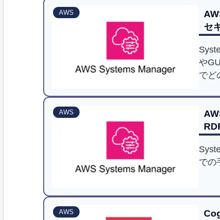
ンが
AW
AWS
事では
セ
課題
す。
Sys
ら、
やG
立つ
でど
AW
AWS
RD
Sys
での
Co
AWS