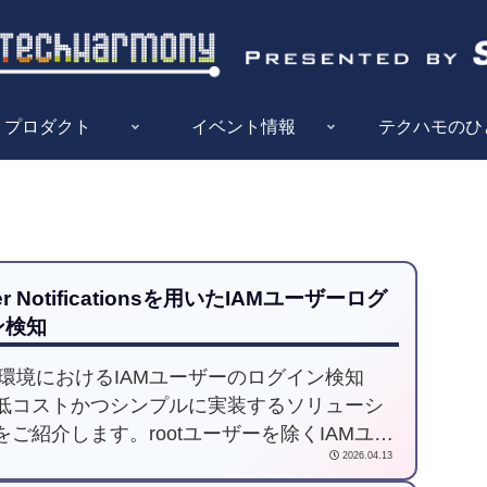
プロダクト
イベント情報
テクハモのひ
er Notificationsを用いたIAMユーザーログ
ン検知
S環境におけるIAMユーザーのログイン検知
低コストかつシンプルに実装するソリューシ
をご紹介します。rootユーザーを除くIAMユー
2026.04.13
のログインイベントは、記録されるリージョ