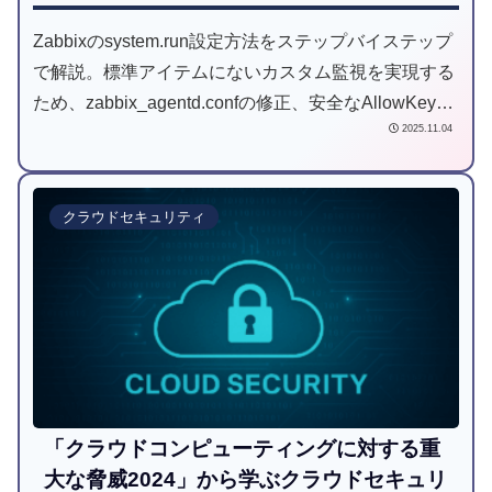
Zabbixのsystem.run設定方法をステップバイステップ
で解説。標準アイテムにないカスタム監視を実現する
ため、zabbix_agentd.confの修正、安全なAllowKeyの
2025.11.04
使い方、スクリプトの権限設定までを網羅。初心者で
も安心のガイドです。
クラウドセキュリティ
「クラウドコンピューティングに対する重
大な脅威2024」から学ぶクラウドセキュリ