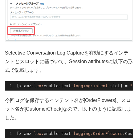
Selective Conversation Log Captureを有効にするインテ
ントとスロットに基づいて、Session attributesに以下の形
式で記載します。
[x-amz-
lex:
enable-text-
logging:
intent
:
slot]
 = 
"tr
今回ログを保存するインテント名が[OrderFlowers]、スロ
ット名が[CustomerCheck]なので、以下のように記載しま
した。
[x-amz-
lex:
enable-text-
logging:
OrderFlowers
:
Custo