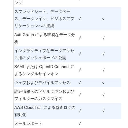
ング
スプレッドシート、データベー
ス、データレイク、ビジネスアプ
√
√
リケーションへの接続
AutoGraph による容易なデータ分
√
√
析
インタラクティブなデータアクセ
√
√
ス用のダッシュボードの公開
SAML または OpenID Connect に
√
√
よるシングルサインオン
ウェブおよびモバイルアクセス
√
√
詳細情報へのドリルダウンおよび
√
√
フィルターのカスタマイズ
AWS CloudTrail による監査ログの
√
√
有効化
メールレポート
√