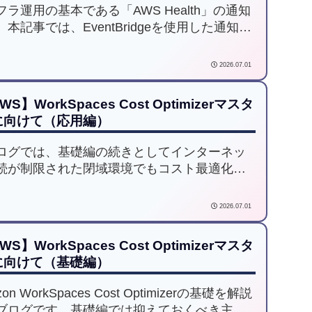
フラ運用の基本である「AWS Health」の通知
。本記事では、EventBridgeを使用した通知設
法を紹介します。
2026.07.01
WS】WorkSpaces Cost Optimizerマスタ
に向けて（応用編）
ログでは、基礎編の続きとしてインターネッ
続が制限された閉域環境でもコスト最適化を
する具体的な構築手順まで詳しく解説してい
。WorkSpacesのコスト管理や自動化対応にご
2026.07.01
のある方はぜひご一読ください。
WS】WorkSpaces Cost Optimizerマスタ
に向けて（基礎編）
on WorkSpaces Cost Optimizerの基礎を解説
ブログです。基礎編では抑えておくべき主要