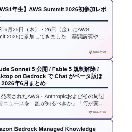
WS1年生】AWS Summit 2026初参加レポ
ト
6年6月25日（木）・26日（金）にAWS
mmit 2026に参加してきました！基調講演や展
ース、様々なセッションを通して感じた学び
づきを、駆け出しエンジニア目線でレポート
2026.07.02
す。
ude Sonnet 5 公開 / Fable 5 規制解除 /
sktop on Bedrock で Chat がベータ版ほ
2026年6月まとめ
発表されたAWS・Anthropicおよびその周辺
要ニュースを「誰が知るべきか」「何が変わ
か」の観点で、Kiroに整理してもらいまし
2026.07.02
azon Bedrock Managed Knowledge