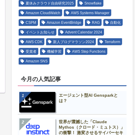
夏休みクラウド自由研究2025
Snowflake
Amazon CloudWatch
AWS Systems Manager
CSPM
Amazon EventBridge
RAG
自動化
イベントお知らせ
Advent Calendar 2024
AWS CDK
新人ブログマラソン2024
Terraform
受賞者
機械学習
AWS Step Functions
Amazon SNS
今月の人気記事
エージェント型AI Gensparkと
は？
世界が震撼した「Claude
Mythos（クロード・ミュトス）」
の衝撃！ 激変させるサイバーセキ