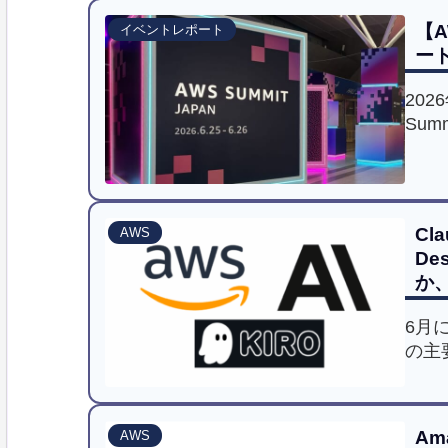
【A
イベントレポート
ー
202
Su
示ブ
や気
しま
Cla
AWS
De
か、
6月に
の主
るの
た。
Am
AWS