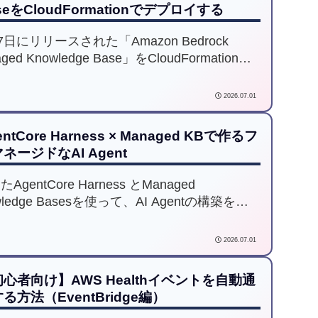
seをCloudFormationでデプロイする
7日にリリースされた「Amazon Bedrock
ged Knowledge Base」をCloudFormationで
ロイするまでの壁と、その壁を乗り越えた実
テンプレートをご紹介します。
2026.07.01
entCore Harness × Managed KBで作るフ
ネージドなAI Agent
AgentCore Harness とManaged
wledge Basesを使って、AI Agentの構築を行
みました。本記事を通して、これまで以上に
に、AI AgentをAWS環境へデプロイできるこ
2026.07.01
伝えていきます。
心者向け】AWS Healthイベントを自動通
る方法（EventBridge編）