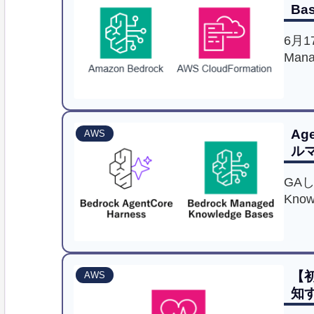
Ba
6月1
Mana
デプ
際の
Ag
AWS
ルマ
GAした
Kno
って
手軽
とを
【初
AWS
知す