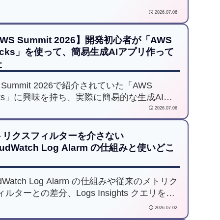
するとともに、AWSが提案する5つの移行パ
2026.07.06
（Relocate、Rehost、Replatform、
tainerization、Refactor）を初学者視点で分か
WS Summit 2026】開発初心者が「AWS
すく紹介します。
ocks」を使って、簡易生成AIアプリ作って
た
 Summit 2026で紹介されていた「AWS
ocks」に興味を持ち、実際に簡易的な生成AIチ
トボットを作成してみました。本記事では、
2026.07.06
ションを通じて知ったAWS Blocksの特徴や魅
加え、開発初心者の視点で実際に触ってみて
トリクスフィルターを介さない
たことや気づきをお伝えします。
oudWatch Log Alarm の仕組みと使いどこ
udWatch Log Alarm の仕組みや従来のメトリク
ルターとの差分、Logs Insights クエリを使
ログ監視、通知や権限設定の注意点を解説し
2026.07.02
。