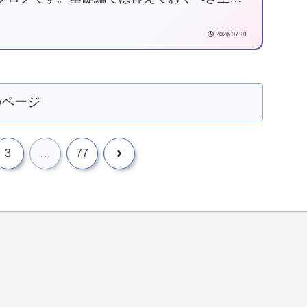
メータ、構築時に生成されるAWSリソースに
てまとめています。コストの可視化や効率化
2026.07.01
味がある方、ぜひご一読ください！
のページ
3
…
77