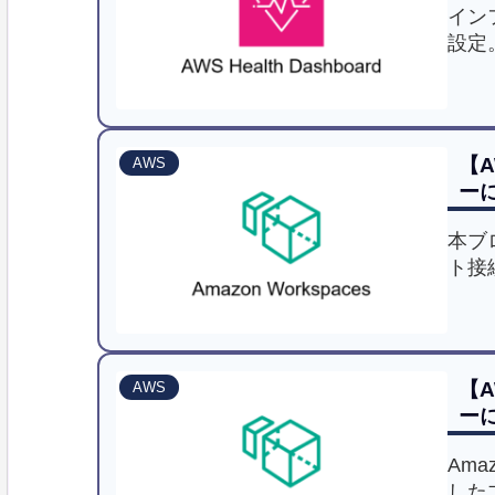
イン
設定
定方
【A
AWS
ー
本ブ
ト接
実現
ます
興味
【A
AWS
ー
Amaz
した