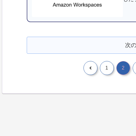
パラ
つい
に興
次
1
2