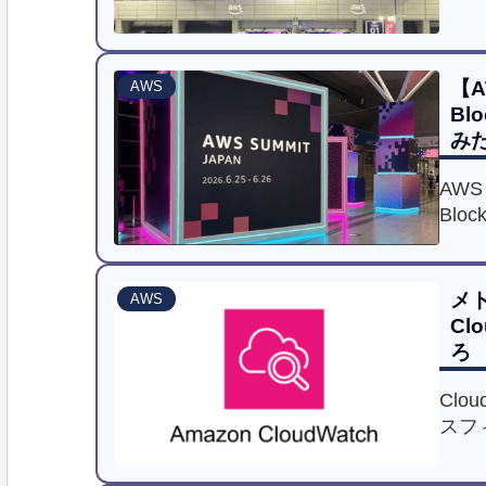
解説
ターン
Con
【A
AWS
りや
Bl
み
AWS
Bl
ャッ
セッ
力に
メ
AWS
感じ
Cl
ろ
Clo
スフィ
った
ます