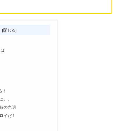
次
sとは
る！
に、、
時の光明
ロイだ！