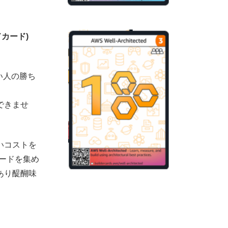
ッドカード)
多い人の勝ち
できませ
いコストを
dカードを集め
あり醍醐味