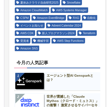
夏休みクラウド自由研究2025
Snowflake
Amazon CloudWatch
AWS Systems Manager
CSPM
Amazon EventBridge
RAG
自動化
イベントお知らせ
Advent Calendar 2024
AWS CDK
新人ブログマラソン2024
Terraform
受賞者
機械学習
AWS Step Functions
Amazon SNS
今月の人気記事
エージェント型AI Gensparkと
は？
世界が震撼した「Claude
Mythos（クロード・ミュトス）」
の衝撃！ 激変させるサイバーセキ