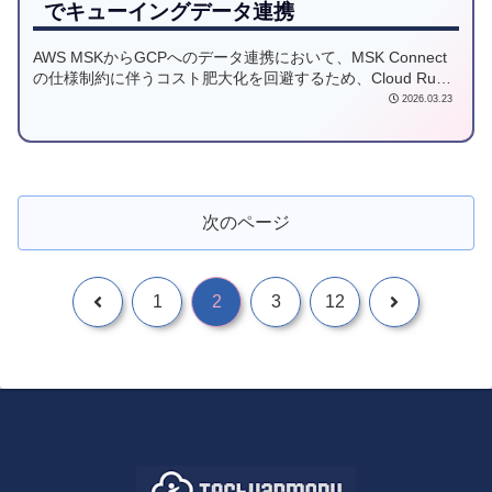
でキューイングデータ連携
AWS MSKからGCPへのデータ連携において、MSK Connect
の仕様制約に伴うコスト肥大化を回避するため、Cloud Run
によるPull型アーキテクチャへと転換した事例を紹介します。
2026.03.23
コスト最適化と疎結合な設計により、大規模なマルチクラウ
ド環境下で高効率かつ堅牢なデータパイプラインを実現した
経緯を詳説します。
次のページ
1
2
3
12