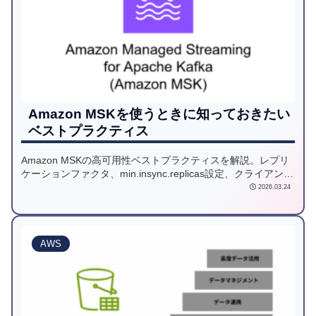
Amazon MSKを使うときに知っておきたい
ベストプラクティス
Amazon MSKの高可用性ベストプラクティスを解説。レプリ
ケーションファクタ、min.insync.replicas設定、クライアント
接続、AZ配置、モニタリング、ブローカータイプ選択、サブ
2026.03.24
ネット設計などの注意点を詳述。
AWS