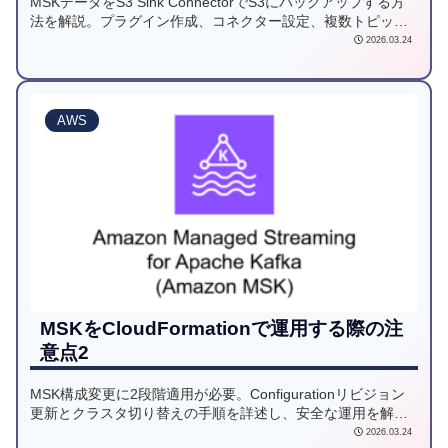
MSKデータをS3 Sink ConnectorでS3にバックアップする方
法を解説。プラグイン作成、コネクター設定、複数トピック
処理の手順をステップバイステップで詳述。
2026.03.24
AWS
MSKをCloudFormationで運用する際の注
意点2
MSK構成変更に2段階適用が必要。Configurationリビジョン
更新とクラスタ切り替えの手順を詳述し、安全な運用を解
説。
2026.03.24