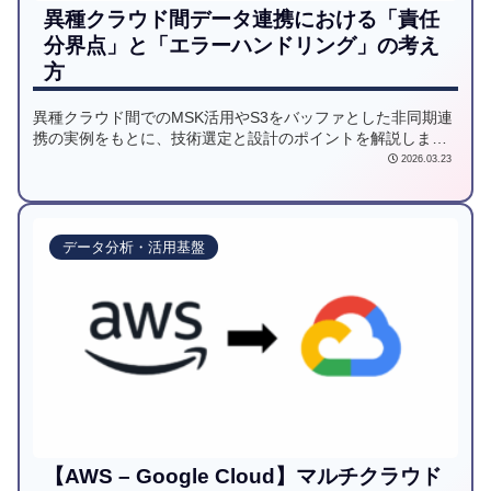
異種クラウド間データ連携における「責任
分界点」と「エラーハンドリング」の考え
方
異種クラウド間でのMSK活用やS3をバッファとした非同期連
携の実例をもとに、技術選定と設計のポイントを解説しま
す。単なるサービス活用に留まらず、コスト制約やネットワ
2026.03.23
ーク境界を踏まえた『責任分界点』の定義など、堅牢なデー
タ基盤を構築するための実践的な判断基準を記載しました。
データ分析・活用基盤
【AWS – Google Cloud】マルチクラウド