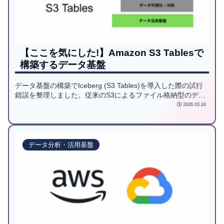
【ここを気にした!】Amazon S3 Tablesで
構築するデータ基盤
データ基盤の構築でIceberg (S3 Tables)を導入した際の試行
錯誤を整理しました。従来のS3によるファイル格納型のデー
タレイクと比較し、Icebergを採用することで得られたメリッ
2026.03.24
トや、それをマネージドで扱えるS3 Tablesの利便性について
紹介します。
データ分析・活用基盤