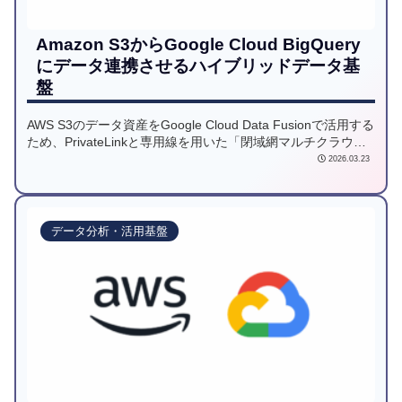
Amazon S3からGoogle Cloud BigQuery
にデータ連携させるハイブリッドデータ基
盤
AWS S3のデータ資産をGoogle Cloud Data Fusionで活用する
ため、PrivateLinkと専用線を用いた「閉域網マルチクラウド
連携」の構成を解説します。技術的な仕様の制約を回避し、
2026.03.23
運用負荷を最小限に抑えつつ100以上のインターフェースを統
合した事例です。
データ分析・活用基盤