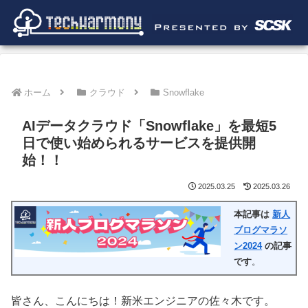
ホーム
クラウド
Snowflake
AIデータクラウド「Snowflake」を最短5
日で使い始められるサービスを提供開
始！！
2025.03.25
2025.03.26
本記事は
新人
ブログマラソ
ン2024
の記事
です
。
皆さん、こんにちは！新米エンジニアの佐々木です。