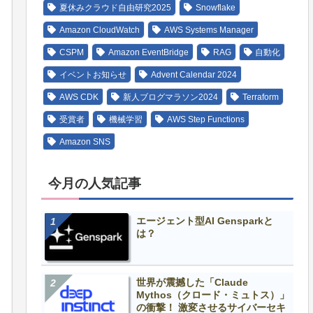
夏休みクラウド自由研究2025
Snowflake
Amazon CloudWatch
AWS Systems Manager
CSPM
Amazon EventBridge
RAG
自動化
イベントお知らせ
Advent Calendar 2024
AWS CDK
新人ブログマラソン2024
Terraform
受賞者
機械学習
AWS Step Functions
Amazon SNS
今月の人気記事
エージェント型AI Gensparkと
は？
世界が震撼した「Claude
Mythos（クロード・ミュトス）」
の衝撃！ 激変させるサイバーセキ