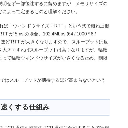
説明せず一部後述するに留めますが、メモリサイズの
どによって定まるものと理解ください。
れば「ウィンドウサイズ ÷ RTT」という式で概ね近似
s の場合、102.4Mbps (64 / 1000 * 8 /
遠いほど RTT が大きくなりますので、スループットは反
を大きくすればスループットは高くなりますが、輻輳
よって輻輳ウィンドウサイズが小さくなるため、制限
通信ではスループットが期待するほど高まらないという
通信を速くする仕組み
、2点間の TCP 通信を複数の TCP 通信に分割することで実現