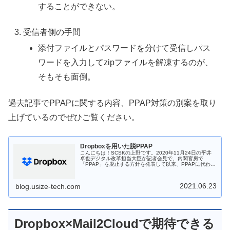
することができない。
受信者側の手間
添付ファイルとパスワードを分けて受信しパス
ワードを入力してzipファイルを解凍するのが、
そもそも面倒。
過去記事でPPAPに関する内容、PPAP対策の別案を取り
上げているのでぜひご覧ください。
Dropboxを用いた脱PPAP
こんにちは！SCSKの上野です。2020年11月24日の平井
卓也デジタル改革担当大臣が記者会見で、内閣官房で
「PPAP」を廃止する方針を発表して以来、PPAPに代わる
セキュリティ対策に注目が集まっています。本記事では、
PPAPの問題点からP...
2021.06.23
blog.usize-tech.com
Dropbox×Mail2Cloudで期待できる