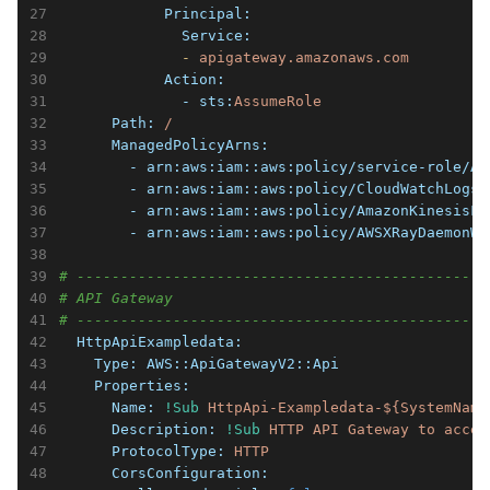
            Principal:
              Service:
              -
apigateway.amazonaws.com
            Action:
              - sts:
AssumeRole
      Path:
/
      ManagedPolicyArns:
        - arn:
aws:iam::aws:policy/service-role/AW
        - arn:
aws:iam::aws:policy/CloudWatchLogsF
        - arn:
aws:iam::aws:policy/AmazonKinesisFi
        - arn:
aws:iam::aws:policy/AWSXRayDaemonWr
# -----------------------------------------------
# API Gateway
# -----------------------------------------------
  HttpApiExampledata:
    Type:
AWS::ApiGatewayV2::Api
    Properties:
      Name:
!Sub
HttpApi-Exampledata-${SystemName
      Description:
!Sub
HTTP
API
Gateway
to
acces
      ProtocolType:
HTTP
      CorsConfiguration: