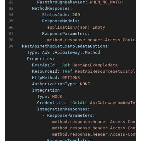
        PassthroughBehavior:
WHEN_NO_MATCH
      MethodResponses:
        - StatusCode:
200
          ResponseModels:
application/json:
Empty
          ResponseParameters:
method.response.header.Access-Control
  RestApiMethodGetExampledataOptions:
    Type:
AWS::ApiGateway::Method
    Properties:
      RestApiId:
!Ref
RestApiExampledata
      ResourceId:
!Ref
RestApiResourceGetExampled
      HttpMethod:
OPTIONS
      AuthorizationType:
NONE
      Integration:
        Type:
MOCK
        Credentials:
!GetAtt
ApiGatewayLambdaInvo
        IntegrationResponses:
          - ResponseParameters:
method.response.header.Access-Contr
method.response.header.Access-Contr
method.response.header.Access-Contr
            ResponseTemplates: