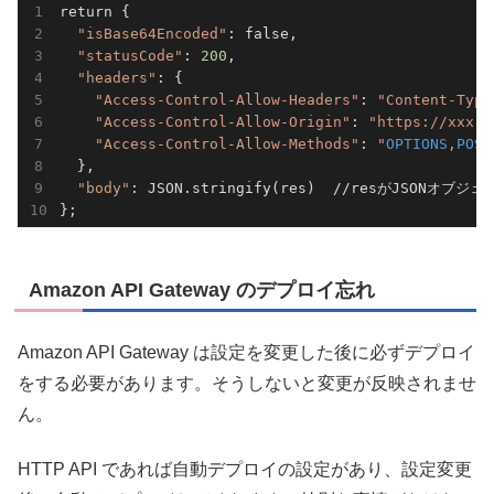
return {

"isBase64Encoded"
: false,

"statusCode"
: 
200
,

"headers"
: {

"Access-Control-Allow-Headers"
: 
"Content-Type
"Access-Control-Allow-Origin"
: 
"https://xxx.e
"Access-Control-Allow-Methods"
: 
"
OPTIONS
,
POST
  },

"body"
: JSON.stringify(res)  //resがJSO
Amazon API Gateway のデプロイ忘れ
Amazon API Gateway は設定を変更した後に必ずデプロイ
をする必要があります。そうしないと変更が反映されませ
ん。
HTTP API であれば自動デプロイの設定があり、設定変更