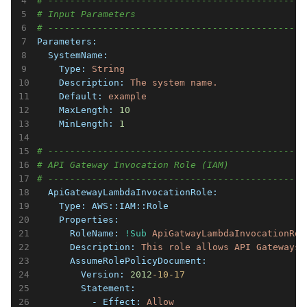
# -----------------------------------------------
# Input Parameters
# -----------------------------------------------
Parameters:
  SystemName:
    Type:
String
    Description:
The
system
name.
    Default:
example
    MaxLength:
10
    MinLength:
1
# -----------------------------------------------
# API Gateway Invocation Role (IAM)
# -----------------------------------------------
  ApiGatewayLambdaInvocationRole:
    Type:
AWS::IAM::Role
    Properties:
      RoleName:
!Sub
ApiGatwayLambdaInvocationRol
      Description:
This
role
allows
API
Gateways
      AssumeRolePolicyDocument:
        Version:
2012
-10
-17
        Statement:
          - Effect:
Allow