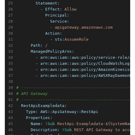
        Statement:
          - Effect:
Allow
            Principal:
              Service:
              -
apigateway.amazonaws.com
            Action:
              - sts:
AssumeRole
      Path:
/
      ManagedPolicyArns:
        - arn:
aws:iam::aws:policy/service-role/AW
        - arn:
aws:iam::aws:policy/CloudWatchLogsF
        - arn:
aws:iam::aws:policy/AmazonKinesisFi
        - arn:
aws:iam::aws:policy/AWSXRayDaemonWr
# -----------------------------------------------
# API Gateway
# -----------------------------------------------
  RestApiExampledata:
    Type:
AWS::ApiGateway::RestApi
    Properties:
      Name:
!Sub
RestApi-Exampledata-${SystemName
      Description:
!Sub
REST
API
Gateway
to
acces