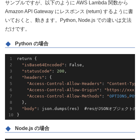
サンプルですが、以下のように AWS Lambda 関数から
Amazon API Gateway にレスポンス (return) するように書
いておくと、動きます。Python, Node.js での違いは文法
だけです。
Python の場合
return {

"isBase64Encoded"
: False,

"statusCode"
: 
200
,

"headers"
: {

"Access-Control-Allow-Headers"
: 
"Content-Type
"Access-Control-Allow-Origin"
: 
"https://xxx.e
"Access-Control-Allow-Methods"
: 
"
OPTIONS
,
POST
  },

"body"
: json.dumps(res)  #resがJSONオブジ
Node.js の場合