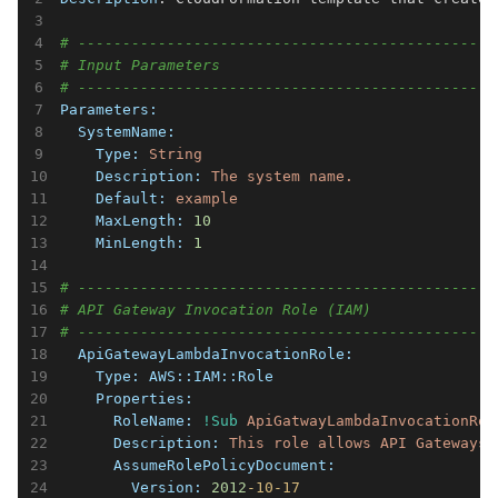
# -----------------------------------------------
# Input Parameters
# -----------------------------------------------
Parameters:
  SystemName:
    Type:
String
    Description:
The
system
name.
    Default:
example
    MaxLength:
10
    MinLength:
1
# -----------------------------------------------
# API Gateway Invocation Role (IAM)
# -----------------------------------------------
  ApiGatewayLambdaInvocationRole:
    Type:
AWS::IAM::Role
    Properties:
      RoleName:
!Sub
ApiGatwayLambdaInvocationRol
      Description:
This
role
allows
API
Gateways
      AssumeRolePolicyDocument:
        Version:
2012
-10
-17