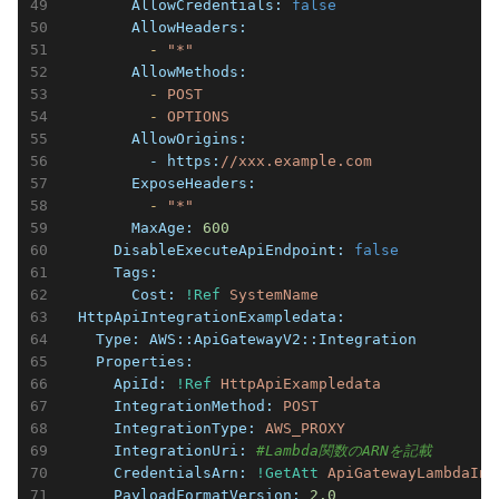
        AllowCredentials:
false
        AllowHeaders:
          -
"*"
        AllowMethods:
          -
POST
          -
OPTIONS
        AllowOrigins:
          - https:
//xxx.example.com
        ExposeHeaders:
          -
"*"
        MaxAge:
600
      DisableExecuteApiEndpoint:
false
      Tags:
        Cost:
!Ref
SystemName
  HttpApiIntegrationExampledata:
    Type:
AWS::ApiGatewayV2::Integration
    Properties:
      ApiId:
!Ref
HttpApiExampledata
      IntegrationMethod:
POST
      IntegrationType:
AWS_PROXY
      IntegrationUri:
#Lambda関数のARNを記載
      CredentialsArn:
!GetAtt
ApiGatewayLambdaInv
      PayloadFormatVersion:
2.0