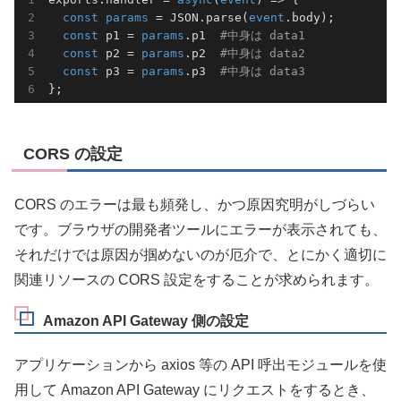
const
params
 = JSON.parse(
event
.body);

const
 p1 = 
params
.p1  
#中身は data1
const
 p2 = 
params
.p2  
#中身は data2
const
 p3 = 
params
.p3  
#中身は data3
};
CORS の設定
CORS のエラーは最も頻発し、かつ原因究明がしづらい
です。ブラウザの開発者ツールにエラーが表示されても、
それだけでは原因が掴めないのが厄介で、とにかく適切に
関連リソースの CORS 設定をすることが求められます。
Amazon API Gateway 側の設定
アプリケーションから axios 等の API 呼出モジュールを使
用して Amazon API Gateway にリクエストをするとき、