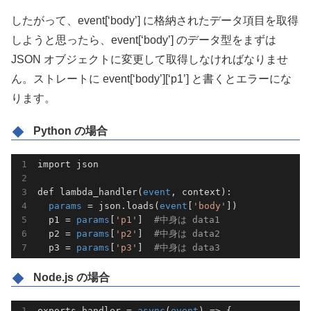
したがって、event[‘body’] に格納されたデータ項目を取得
しようと思ったら、event[‘body’] のデータ型をまずは
JSON オブジェクトに変更して取得しなければなりませ
ん。ストレートに event[‘body’][‘p1’] と書くとエラーにな
ります。
Python の場合
import json

def 
lambda_handler
(
event
, context
):

params
 = json.loads(
event
[
'body'
])

  p1 = 
params
[
'p1'
]  
#中身は data1
  p2 = 
params
[
'p2'
]  
#中身は data2
  p3 = 
params
[
'p3'
]  
#中身は data3
Node.js の場合
exports.handler = 
async
(
event
) => {
