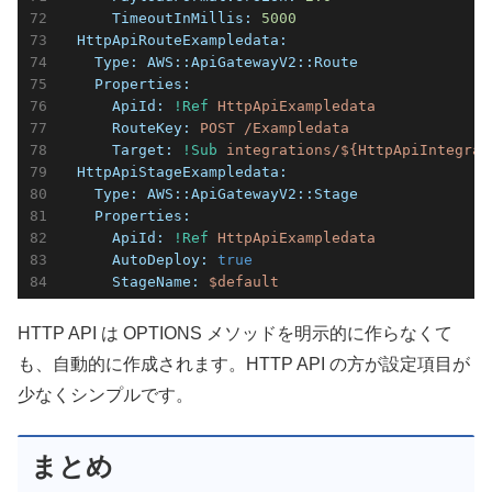
      TimeoutInMillis:
5000
  HttpApiRouteExampledata:
    Type:
AWS::ApiGatewayV2::Route
    Properties:
      ApiId:
!Ref
HttpApiExampledata
      RouteKey:
POST
/Exampledata
      Target:
!Sub
integrations/${HttpApiIntegrat
  HttpApiStageExampledata:
    Type:
AWS::ApiGatewayV2::Stage
    Properties:
      ApiId:
!Ref
HttpApiExampledata
      AutoDeploy:
true
      StageName:
$default
HTTP API は OPTIONS メソッドを明示的に作らなくて
も、自動的に作成されます。HTTP API の方が設定項目が
少なくシンプルです。
まとめ