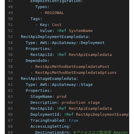
      EndpointConfiguration:
        Types:
          -
REGIONAL
      Tags:
        - Key:
Cost
          Value:
!Ref
SystemName
  RestApiDeploymentExampledata:
    Type:
AWS::ApiGateway::Deployment
    Properties:
      RestApiId:
!Ref
RestApiExampledata
    DependsOn:
      -
RestApiMethodGetExampledataPost
      -
RestApiMethodGetExampledataOptions
  RestApiStageExampledata:
    Type:
AWS::ApiGateway::Stage
    Properties:
      StageName:
prod
      Description:
production
stage
      RestApiId:
!Ref
RestApiExampledata
      DeploymentId:
!Ref
RestApiDeploymentExample
      TracingEnabled:
true
      AccessLogSetting:
        DestinationArn:
#アクセスログ取得用 Amazon Ki