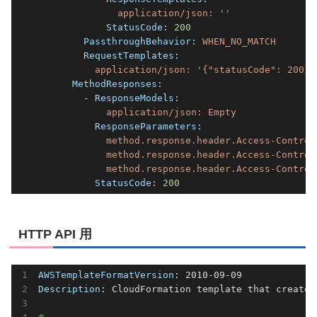
application/json:
''
            StatusCode:
200
        PassthroughBehavior:
WHEN_NO_MATCH
        RequestTemplates:
application/json:
'{"statusCode": 200}'
      MethodResponses:
        - ResponseModels:
application/json:
Empty
          ResponseParameters:
method.response.header.Access-Control
method.response.header.Access-Control
method.response.header.Access-Control
          StatusCode:
200
HTTP API 用
AWSTemplateFormatVersion
Description
: CloudFormation template that creates