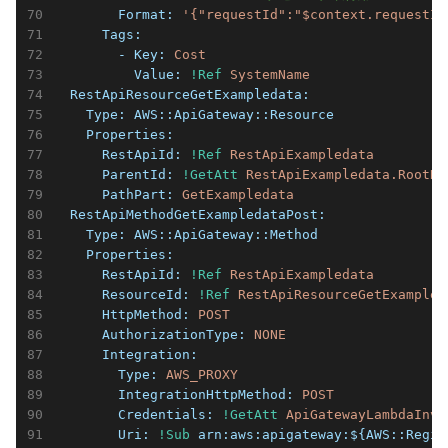
        Format:
'{"requestId":"$context.requestId
      Tags:
        - Key:
Cost
          Value:
!Ref
SystemName
  RestApiResourceGetExampledata:
    Type:
AWS::ApiGateway::Resource
    Properties:
      RestApiId:
!Ref
RestApiExampledata
      ParentId:
!GetAtt
RestApiExampledata.RootRe
      PathPart:
GetExampledata
  RestApiMethodGetExampledataPost:
    Type:
AWS::ApiGateway::Method
    Properties:
      RestApiId:
!Ref
RestApiExampledata
      ResourceId:
!Ref
RestApiResourceGetExampled
      HttpMethod:
POST
      AuthorizationType:
NONE
      Integration:
        Type:
AWS_PROXY
        IntegrationHttpMethod:
POST
        Credentials:
!GetAtt
ApiGatewayLambdaInvo
        Uri:
!Sub
arn:aws:apigateway:${AWS::Regi