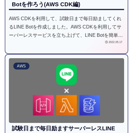
Botを作ろう(AWS CDK編)
AWS CDKを利用して、試験日まで毎日励ましてくれ
るLINE Botを作成しました。AWS CDKを利用してサ
ーバーレスサービスを立ち上げて、LINE Botを簡単に
2022.05.17
実装することができます。マネジメントコンソール編
の記事と合わせて読むと理解が深まります。
AWS
試験日まで毎日励ますサーバーレスLINE