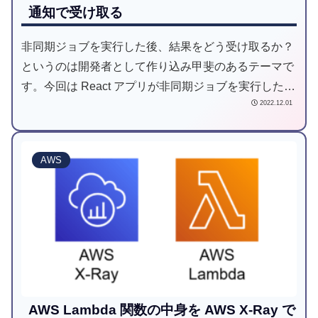
通知で受け取る
非同期ジョブを実行した後、結果をどう受け取るか？
というのは開発者として作り込み甲斐のあるテーマで
す。今回は React アプリが非同期ジョブを実行した後
2022.12.01
に、AWS AppSync 経由でジョブ完了のプッシュ通知
を受け取る仕組みを紹介します。
AWS
AWS Lambda 関数の中身を AWS X-Ray で