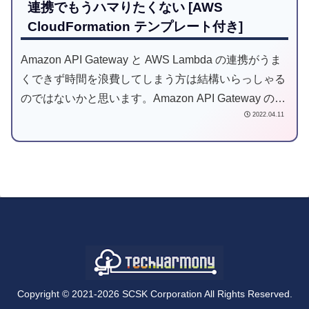
連携でもうハマりたくない [AWS
CloudFormation テンプレート付き]
Amazon API Gateway と AWS Lambda の連携がうま
くできず時間を浪費してしまう方は結構いらっしゃる
のではないかと思います。Amazon API Gateway のタ
2022.04.11
イプや AWS Lambda との統合の仕方によって AWS
Lambda 関数のコードも変わるので厄介です。私はそ
こでハマるのが嫌で、Amazon API Gateway と AWS
Lambda 関数の標準設定パターンを決めて使い回しし
ています。
Copyright © 2021-2026 SCSK Corporation All Rights Reserved.