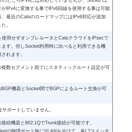
は今のところIPv6には対応していませんが、Socktの上
がIPv4に変換する事でIPv6回線を使用する事は可能
、最近のCatoのロードマップにはIPv6対応が追加
した。
etを使用せずオンプレルータとCatoクラウドをIPsecで
ます。但しSocket利用時に比べると利用できる機
限されます。
内の複数セグメント宛てにスタティックルート設定が可
。
のBGP機器とSocket間でBGPによるルート交換が可
。
ではサポートしていません。
の接続機器と802.1QでTrunk接続が可能です。
cketの物理ポート毎にVLANを分けて、各L2スイッチ