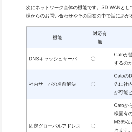
次にネットワーク全体の機能です。SD-WANと
様からのお問い合わせやその回答の中で話にあが
対応有
機能
無
Cato
DNSキャッシュサーバ
〇
するの
Cato
社内サーバの名前解決
〇
先に社
が可能
Cato
様固有
M365
固定グローバルアドレス
〇
きます