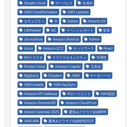
Google Cloud
サーバレス
生成AI
AWS CloudFormation
AWS Lambda
セキュリティ
AI
Zabbix
Amazon S3
LifeKeeper
IaC
イベントレポート
監視
ServiceNow
Amazon Bedrock
Python
Azure
Amazon EC2
ネットワーク
React
HAクラスタ
クラウドセキュリティ
可用性
Prisma Cloud
Amazon Cognito
冗長化
BigQuery
Dropbox
AI/ML
データベース
AWS Amplify
AWS AppSync
Amazon API Gateway
AIエージェント
AWS認定
Amazon DynamoDB
Amazon CloudFront
Advent Calendar 2025
夏休みクラウド自由研究
AWS IAM
夏休みクラウド自由研究2025