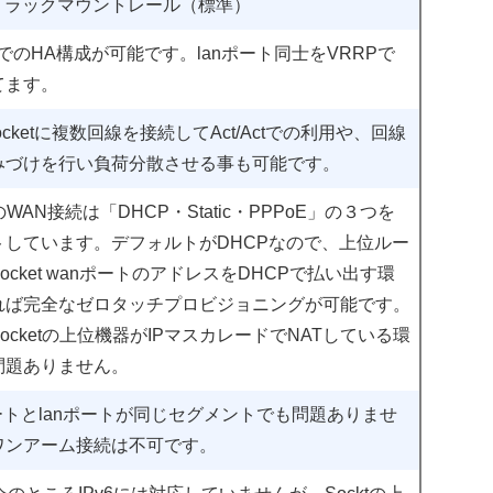
0：ラックマウントレール（標準）
SbyでのHA構成が可能です。lanポート同士をVRRPで
てます。
ocketに複数回線を接続してAct/Actでの利用や、回線
みづけを行い負荷分散させる事も可能です。
tのWAN接続は「DHCP・Static・PPPoE」の３つを
トしています。デフォルトがDHCPなので、上位ルー
ocket wanポートのアドレスをDHCPで払い出す環
れば完全なゼロタッチプロビジョニングが可能です。
ocketの上位機器がIPマスカレードでNATしている環
問題ありません。
ートとlanポートが同じセグメントでも問題ありませ
ワンアーム接続は不可です。