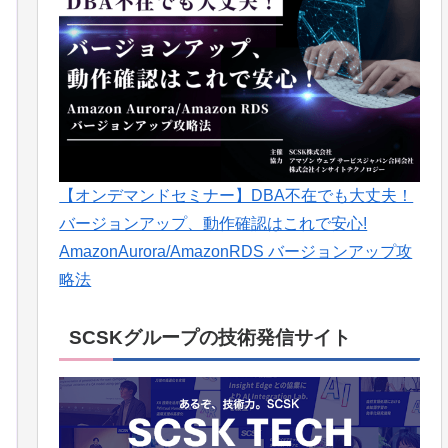
【オンデマンドセミナー】DBA不在でも大丈夫！
バージョンアップ、動作確認はこれで安心!
AmazonAurora/AmazonRDS バージョンアップ攻
略法
SCSKグループの技術発信サイト