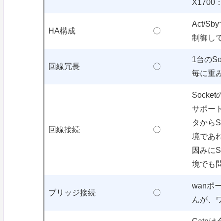
X170
Act/
HA構成
〇
制御し
1台のS
回線冗長
〇
毎に重
Socke
サポー
タからS
回線接続
〇
境であ
因みにS
境でも
wanポ
ブリッジ接続
〇
んが、