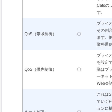
Cato
す。
プライ
その割
QoS（帯域制御）
〇
ます。例
業務通
プライ
を設定で
QoS（優先制御）
〇
議はプラ
ーネット
Web会
これはS
ていくP
ョンに
ルートピア
〇