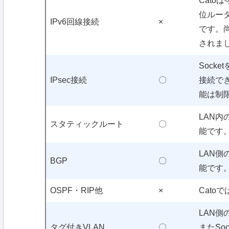
Cato
位ルータ
IPv6回線接続
×
です。尚
されま
Sock
IPsec接続
〇
接続でき
能は制
LAN
スタティックルート
〇
能です
LAN側
BGP
〇
能です
OSPF・RIP他
×
Cato
LAN側
タグ付きVLAN
〇
またSo