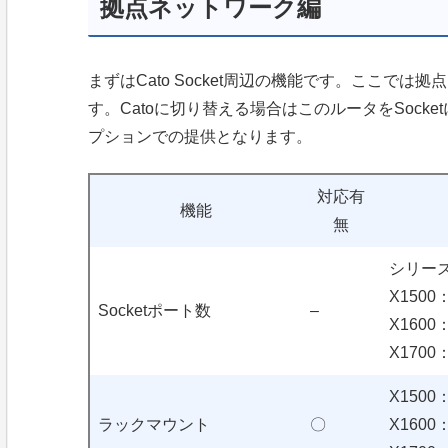
拠点ネットワーク編
まずはCato Socket周辺の機能です。ここで
す。Catoに切り替える場合はこのルータをSocke
プションでの提供となります。
対応有
機能
無
シリーズ
X1500
Socketポート数
–
X1600：
X170
X150
ラックマウント
〇
X160