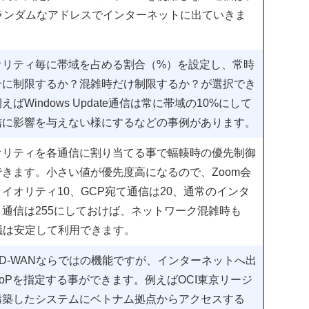
のランダムなアドレスでインターネットに出ていきま
オリティ毎に帯域を占める割合（%）を設定し、常時
合に制限するか？混雑時だけ制限するか？が選択でき
えばWindows Update通信は常に帯域の10%にして
信に影響を与えない様にするなどの事例があります。
オリティを各通信に割り当てる事で輻輳時の優先制御
きます。小さい値が優先度高になるので、Zoom会
イオリティ10、GCP宛て通信は20、通常のインタ
通信は255にしておけば、ネットワーク混雑時も
議は安定して利用できます。
D-WANならではの機能ですが、インターネットへ出
oPを指定する事ができます。例えばOCI東京リージ
構築したシステムにベトナム拠点からアクセスする