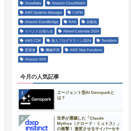
Snowflake
Amazon CloudWatch
AWS Systems Manager
CSPM
Amazon EventBridge
RAG
自動化
イベントお知らせ
Advent Calendar 2024
AWS CDK
新人ブログマラソン2024
Terraform
受賞者
機械学習
AWS Step Functions
Amazon SNS
今月の人気記事
エージェント型AI Gensparkと
は？
世界が震撼した「Claude
Mythos（クロード・ミュトス）」
の衝撃！ 激変させるサイバーセキ