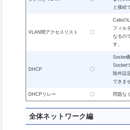
と接続
Cato
フィルタ
VLAN間アクセスリスト
〇
なるの
す。
Sock
Sock
DHCP
〇
除外設
できま
DHCPリレー
〇
問題な
全体ネットワーク編