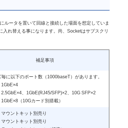
は拠点にルータを置いて回線と接続した場面を想定していま
tに入れ替える事になります。尚、Socketはサブスクリ
補足事項
毎に以下のポート数（1000baseT）があります。
：1GbE×4
2.5GbE×4、1GbE(RJ45/SFP)×2、10G SFP×2
0：1GbE×8（10Gカード別搭載）
0：マウントキット別売り
0：マウントキット別売り