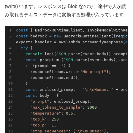
(write) います。レスポンスは Blob なので、途中で人が読
み取れるテキストデータに変換する処理が入っています。
const
 { BedrockRuntimeClient, InvokeModelWithResp
const
 bedrock = 
new
 BedrockRuntimeClient({
region
:
exports.handler = awslambda.streamifyResponse(
asy
try
 {

console
.log((
JSON
.parse(event.body)).prompt);

const
 prompt = (
JSON
.parse(event.body)).prompt
if
 (prompt == 
''
) {

      responseStream.write(
"No prompt"
);

      responseStream.end();

    }

const
 enclosed_prompt = 
"\n\nHuman: "
 + promp
const
 body = {

"prompt"
: enclosed_prompt,

"max_tokens_to_sample"
: 
3000
,

"temperature"
: 
0.5
,

"top_k"
: 
250
,

"top_p"
: 
1
,

"stop_sequences"
: [
"\n\nHuman:"
],
