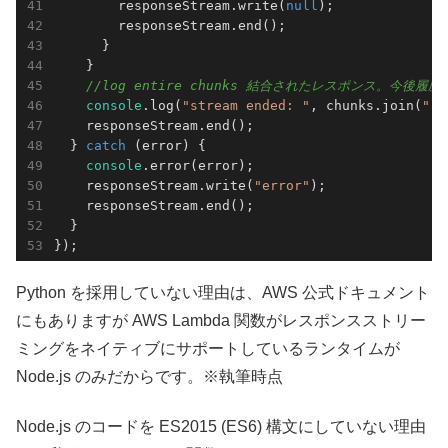
        responseStream.write(
null
);

        responseStream.end();

      }

    }

//log entire chunks 結合されたレスポンス。今後履
console
.log(
"stream ended: "
, chunks.join(
""
)
    responseStream.end();

  } 
catch
 (error) {

console
.error(error);

    responseStream.write(
"error"
);

    responseStream.end();

  }

});
Python を採用していない理由は、AWS 公式ドキュメント
にもありますが AWS Lambda 関数がレスポンスストリー
ミングをネイティブにサポートしているランタイムが
Node.js のみだからです。※執筆時点
Node.js のコードを ES2015 (ES6) 構文にしていない理由