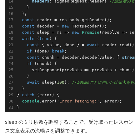
headers
: signedRequest.headers 
//認証用の署名
    }

  );

const
 reader = res.body.getReader();

const
 decoder = 
new
 TextDecoder();

const
 sleep = 
ms
 =>
new
Promise
(
resolve
 =>
 setT
while
 (
true
) {

const
 { value, done } = 
await
 reader.read();

if
 (done) 
break
;

const
 chunk = decoder.decode(value, { 
stream
:
if
 (chunk) {

      setResponse(
prevData
 =>
 prevData + chunk);

    }

await
 sleep(
100
); 
//100msごとに届いたchunkを処理
  }

} 
catch
 (error) {

console
.error(
'Error fetching:'
, error);

}
sleep のミリ秒数を調整することで、受け取ったレスポン
ス文章表示の流暢さを調整できます。