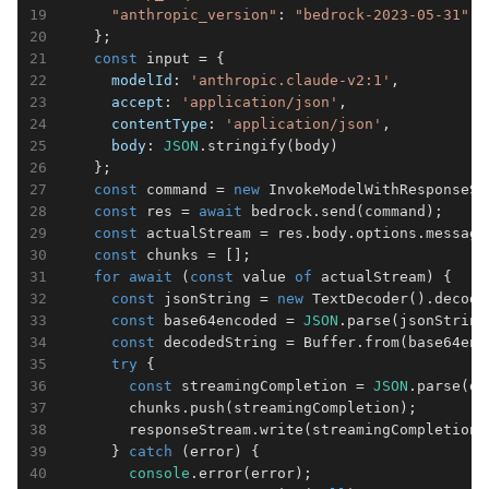
"anthropic_version"
: 
"bedrock-2023-05-31"
    };

const
 input = {

modelId
: 
'anthropic.claude-v2:1'
,

accept
: 
'application/json'
,

contentType
: 
'application/json'
,

body
: 
JSON
.stringify(body)

    };

const
 command = 
new
 InvokeModelWithResponseSt
const
 res = 
await
 bedrock.send(command);

const
 actualStream = res.body.options.messageS
const
 chunks = [];

for
await
 (
const
 value 
of
 actualStream) {

const
 jsonString = 
new
 TextDecoder().decode
const
 base64encoded = 
JSON
.parse(jsonString
const
 decodedString = Buffer.from(base64enc
try
 {

const
 streamingCompletion = 
JSON
.parse(de
        chunks.push(streamingCompletion);

        responseStream.write(streamingCompletion);
      } 
catch
 (error) {

console
.error(error);
