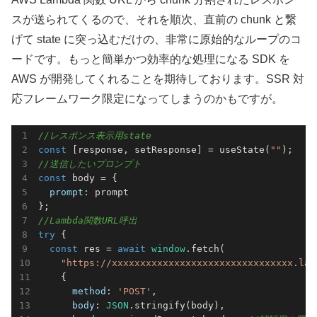
スが送られてくるので、それを順次、直前の chunk と繋
げて state に突っ込むだけの、非常に原始的なループのコ
ードです。もっと簡単かつ効率的な処理になる SDK を
AWS が開発してくれることを期待しております。SSR 対
応フレームワーク限定になってしまうのかもですが。
//レスポンス表示用state
const
 [response, setResponse] = useState(
""
//送信したいプロンプト
const
 body = {

prompt
: prompt

//Lambda関数URL呼出
try
 {

const
 res = 
await
window
.fetch(

"https://xxxxxxxxxxxxxxxxxxxxxxxxxxxxxxxx.lam
    {

method
: 
'POST'
,

body
: 
JSON
.stringify(body),
