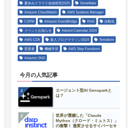
夏休みクラウド自由研究2025
Snowflake
Amazon CloudWatch
AWS Systems Manager
CSPM
Amazon EventBridge
RAG
自動化
イベントお知らせ
Advent Calendar 2024
AWS CDK
新人ブログマラソン2024
Terraform
受賞者
機械学習
AWS Step Functions
Amazon SNS
今月の人気記事
エージェント型AI Gensparkと
は？
世界が震撼した「Claude
Mythos（クロード・ミュトス）」
の衝撃！ 激変させるサイバーセキ