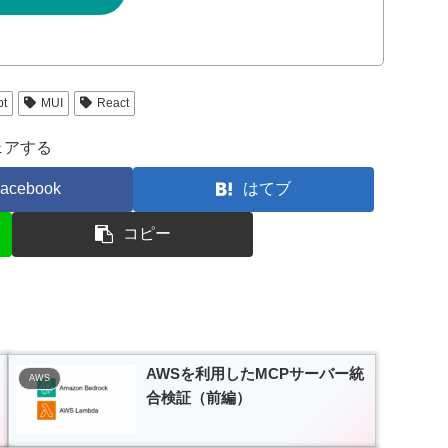
pt
MUI
React
ェアする
acebook
はてブ
コピー
AWSを利用したMCPサーバー統
AWS
合検証（前編）