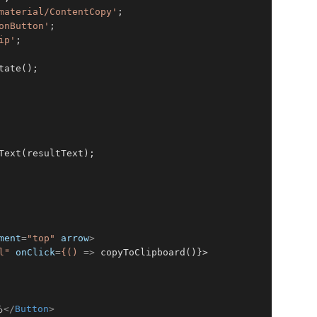
material/ContentCopy'
onButton'
ip'
;

ate();

Text(resultText);

ment
=
"top"
arrow
>
l"
onClick
=
{()
 =>
 copyToClipboard()}>

る
</
Button
>