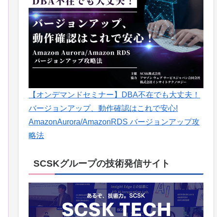
【オンデマンドセミナー】DBA不在でも大丈夫！
バージョンアップ、動作確認はこれで安心!
AmazonAurora/AmazonRDS バージョンアップ攻
略法
SCSKグループの技術発信サイト