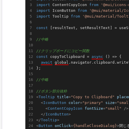
import
 ContentCopyIcon 
from
'@mui/icons-
import
 IconButton 
from
'@mui/material/Ic
import
 Tooltip 
from
'@mui/material/Toolt
const
 [resultText, setResultText] = useSt
//中略
//クリップボードにコピー関数
const
 copyToClipboard = 
async
 () => {

await
global
.navigator.clipboard.write
};

//中略
//ボタン部分抜粋
<
Tooltip
title
=
"Copy to Clipboard"
place
<
IconButton
color
=
"primary"
size
=
"smal
<
ContentCopyIcon
fontSize
=
"small"
 />
</
IconButton
>
</
Tooltip
>
<
Button
onClick
=
{handleCloseDialog}
>
閉じ