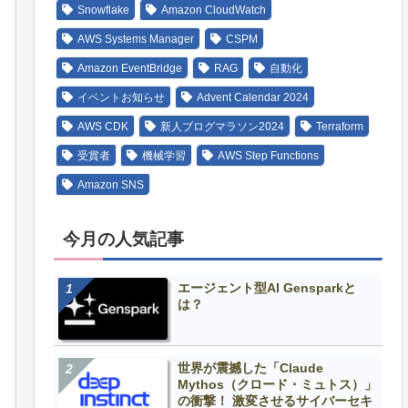
Snowflake
Amazon CloudWatch
AWS Systems Manager
CSPM
Amazon EventBridge
RAG
自動化
イベントお知らせ
Advent Calendar 2024
AWS CDK
新人ブログマラソン2024
Terraform
受賞者
機械学習
AWS Step Functions
Amazon SNS
今月の人気記事
エージェント型AI Gensparkと
は？
世界が震撼した「Claude
Mythos（クロード・ミュトス）」
の衝撃！ 激変させるサイバーセキ