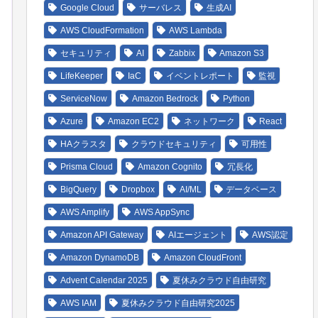
Google Cloud
サーバレス
生成AI
AWS CloudFormation
AWS Lambda
セキュリティ
AI
Zabbix
Amazon S3
LifeKeeper
IaC
イベントレポート
監視
ServiceNow
Amazon Bedrock
Python
Azure
Amazon EC2
ネットワーク
React
HAクラスタ
クラウドセキュリティ
可用性
Prisma Cloud
Amazon Cognito
冗長化
BigQuery
Dropbox
AI/ML
データベース
AWS Amplify
AWS AppSync
Amazon API Gateway
AIエージェント
AWS認定
Amazon DynamoDB
Amazon CloudFront
Advent Calendar 2025
夏休みクラウド自由研究
AWS IAM
夏休みクラウド自由研究2025