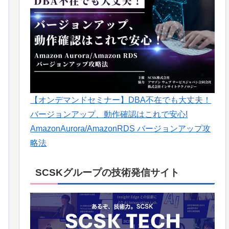
【オンデマンドセミナー】DBA不在でも大丈夫！
バージョンアップ、動作確認はこれで安心!
AmazonAurora/AmazonRDS バージョンアップ攻
略法
SCSKグループの技術発信サイト