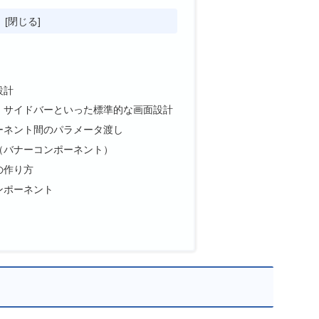
次
設計
、サイドバーといった標準的な画面設計
ーネント間のパラメータ渡し
（バナーコンポーネント）
の作り方
ンポーネント