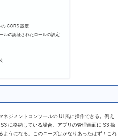
への CORS 設定
o ID プールの認証されたロールの設定
実装
マネジメントコンソールの UI 風に操作できる。例え
 S3 に格納している場合、アプリの管理画面に S3 操
できるようになる。このニーズはかなりあったはず！これ