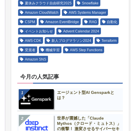
夏休みクラウド自由研究2025
Snowflake
Amazon CloudWatch
AWS Systems Manager
CSPM
Amazon EventBridge
RAG
自動化
イベントお知らせ
Advent Calendar 2024
AWS CDK
新人ブログマラソン2024
Terraform
受賞者
機械学習
AWS Step Functions
Amazon SNS
今月の人気記事
エージェント型AI Gensparkと
は？
世界が震撼した「Claude
Mythos（クロード・ミュトス）」
の衝撃！ 激変させるサイバーセキ