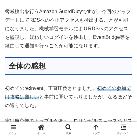
脅威検出を行うAmazon GuardDutyですが、今回のアップ
デートにてRDSへの不正アクセスも検出することが可能
になりました。機械学習モデルによりRDSへのアクセス
を監視し、疑わしいログインを検出し、EventBridge等を
経由して通知を行うことが可能になります。
全体の感想
初めてのre:Invent、正直圧倒されました。
初めての参加で
は攻略は難しい
と事前に聞いておりましたが、なるほどそ
の通りでした。
実は航空便のトラブルがあり、ロサンゼルス→ラスベガス
便がその日中に飛ばず、翌朝までロサンゼルスで足止めを
メニュー
ホーム
検索
トップ
サイドバー