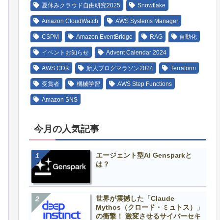
夏休みクラウド自由研究2025
Snowflake
Amazon CloudWatch
AWS Systems Manager
CSPM
Amazon EventBridge
RAG
自動化
イベントお知らせ
Advent Calendar 2024
AWS CDK
新人ブログマラソン2024
Terraform
受賞者
機械学習
AWS Step Functions
Amazon SNS
今月の人気記事
エージェント型AI Gensparkと
は？
世界が震撼した「Claude
Mythos（クロード・ミュトス）」
の衝撃！ 激変させるサイバーセキ