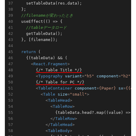
    setTableData(res.data);

  };

//filenameが変わったとき
  useEffect(
()
 =>
 {

//tableデータロード
    getTableData();

  }, [filename]);

return
 (

    {(tableData) && (

<
React.Fragment
>
{/* Table Title */}
<
Typography
variant
=
"h5"
component
=
"h2"
c
{/* Table for PC */}
<
TableContainer
component
=
{Paper}
sx
=
{{di
<
Table
size
=
"small"
>
<
TableHead
>
<
TableRow
>
                {tableData.head?.map((value) => 
<
</
TableRow
>
</
TableHead
>
<
TableBody
>