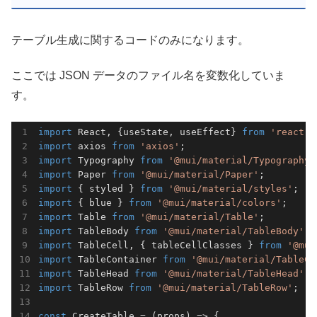
テーブル生成に関するコードのみになります。
ここでは JSON データのファイル名を変数化していま
す。
import
 React, {useState, useEffect} 
from
'react'
import
 axios 
from
'axios'
import
 Typography 
from
'@mui/material/Typography'
import
 Paper 
from
'@mui/material/Paper'
import
 { styled } 
from
'@mui/material/styles'
import
 { blue } 
from
'@mui/material/colors'
import
 Table 
from
'@mui/material/Table'
import
 TableBody 
from
'@mui/material/TableBody'
import
 TableCell, { tableCellClasses } 
from
'@mui
import
 TableContainer 
from
'@mui/material/TableCo
import
 TableHead 
from
'@mui/material/TableHead'
import
 TableRow 
from
'@mui/material/TableRow'
;

const
 CreateTable = 
(
props
) =>
 {
