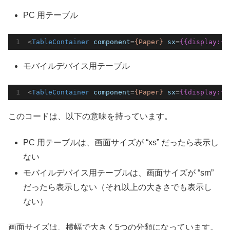
PC 用テーブル
<
TableContainer
component
=
{Paper}
sx
=
{{display:{
x
モバイルデバイス用テーブル
<
TableContainer
component
=
{Paper}
sx
=
{{display:{x
このコードは、以下の意味を持っています。
PC 用テーブルは、画面サイズが “xs” だったら表示し
ない
モバイルデバイス用テーブルは、画面サイズが “sm”
だったら表示しない（それ以上の大きさでも表示し
ない）
画面サイズは、横幅で大きく5つの分類になっています。