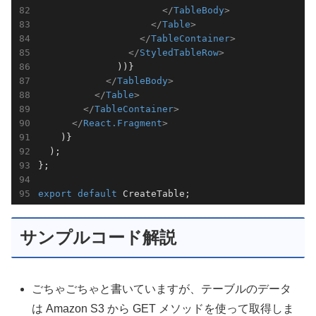
</
TableBody
>
</
Table
>
</
TableContainer
>
</
StyledTableRow
>
              ))}

</
TableBody
>
</
Table
>
</
TableContainer
>
</
React.Fragment
>
    )}

  );

};

export
default
 CreateTable;
サンプルコード解説
ごちゃごちゃと書いていますが、テーブルのデータ
は Amazon S3 から GET メソッドを使って取得しま