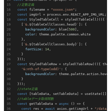
//定数定義
const
 filename = 
"xxxxx.json"
;

const
 imgUrl = process.env.REACT_APP_IMG_URL;

const
 StyledTableCell = styled(TableCell)(
(
{ th
    [
`&.
${tableCellClasses.head}
`
]: {

backgroundColor
: blue[
500
],

color
: theme.palette.common.white

    },

    [
`&.
${tableCellClasses.body}
`
]: {

fontSize
: 
14
,

    }

  }));

const
 StyledTableRow = styled(TableRow)(
(
{ them
'&:nth-of-type(odd)'
: {

backgroundColor
: theme.palette.action.hover

    }

  }));

//state定義
const
 [tableData, setTableData] = useState([]);

//tableデータ取得関数
const
 getTableData = 
async
 () => {

const
 res = 
await
 axios.get(imgUrl + 
"/data/"