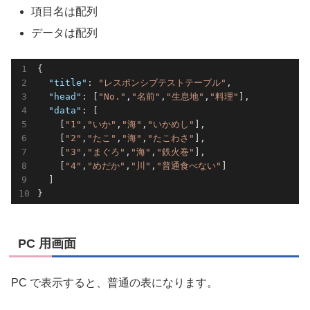
項目名は配列
データは配列
{

"title"
: 
"レスポンシブテストテーブル"
,

"head"
: [
"No."
,
"名前"
,
"生息地"
,
"料理"
],

"data"
: [

    [
"1"
,
"いか"
,
"海"
,
"いかめし"
],

    [
"2"
,
"たこ"
,
"海"
,
"たこわさ"
],

    [
"3"
,
"まぐろ"
,
"海"
,
"鉄火巻"
],

    [
"4"
,
"めだか"
,
"川"
,
"普通食べない"
]

  ]

PC 用画面
PC で表示すると、普通の表になります。