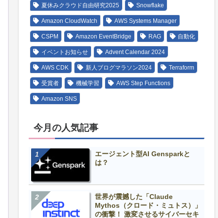
夏休みクラウド自由研究2025
Snowflake
Amazon CloudWatch
AWS Systems Manager
CSPM
Amazon EventBridge
RAG
自動化
イベントお知らせ
Advent Calendar 2024
AWS CDK
新人ブログマラソン2024
Terraform
受賞者
機械学習
AWS Step Functions
Amazon SNS
今月の人気記事
エージェント型AI Gensparkと
は？
世界が震撼した「Claude
Mythos（クロード・ミュトス）」
の衝撃！ 激変させるサイバーセキ