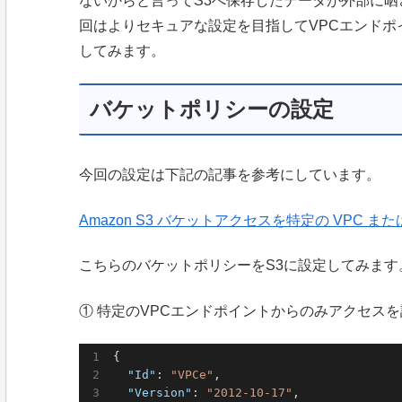
ないからと言ってS3へ保存したデータが外部に
回はよりセキュアな設定を目指してVPCエンドポ
してみます。
バケットポリシーの設定
今回の設定は下記の記事を参考にしています。
Amazon S3 バケットアクセスを特定の VPC ま
こちらのバケットポリシーをS3に設定してみます
① 特定のVPCエンドポイントからのみアクセスを
{

"Id"
: 
"VPCe"
,

"Version"
: 
"2012-10-17"
,
