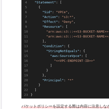
"Statement"
: [

    {

"Sid"
: 
"VPCe"
,

"Action"
: 
"s3:*"
,

"Effect"
: 
"Deny"
,

"Resource"
: [

"arn:aws:s3:::<<S3-BUCKET-NAME>>
"arn:aws:s3:::<<S3-BUCKET-NAME>>
      ],

"Condition"
: {

"StringNotEquals"
: {

"aws:SourceVpce"
: [

"<<VPC-ENDPOINT-ID>>"
          ]

        }

      },

"Principal"
: 
"*"
    }

  ]

バケットポリシーを設定する際は内容に注意しな