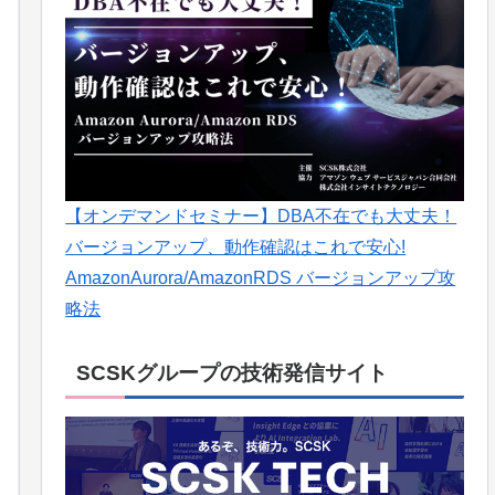
【オンデマンドセミナー】DBA不在でも大丈夫！
バージョンアップ、動作確認はこれで安心!
AmazonAurora/AmazonRDS バージョンアップ攻
略法
SCSKグループの技術発信サイト