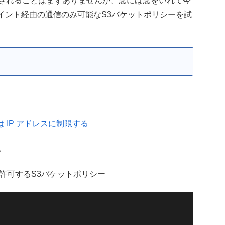
晒されることはまずありませんが、念には念をいれて今
イント経由の通信のみ可能なS3バケットポリシーを試
たは IP アドレスに制限する
。
許可するS3バケットポリシー