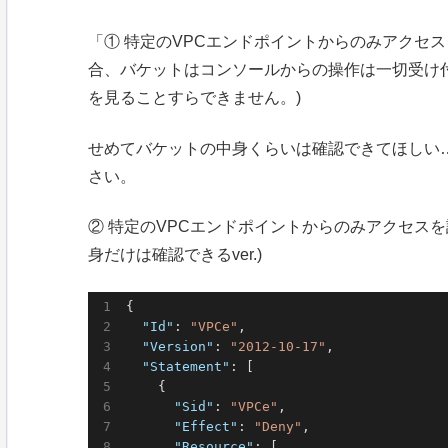
「① 特定のVPCエンドポイントからのみアクセ
合、バケットはコンソールからの操作は一切受け
を見ることすらできません。)
せめてバケットの中身くらいは確認できてほしい
さい。
② 特定のVPCエンドポイントからのみアクセスを
身だけは確認できるver.)
{

"Id"
: 
"VPCe"
,

"Version"
: 
"2012-10-17"
,

"Statement"
: [

    {

"Sid"
: 
"VPCe"
,

"Effect"
: 
"Deny"
,

"Resource"
: [
