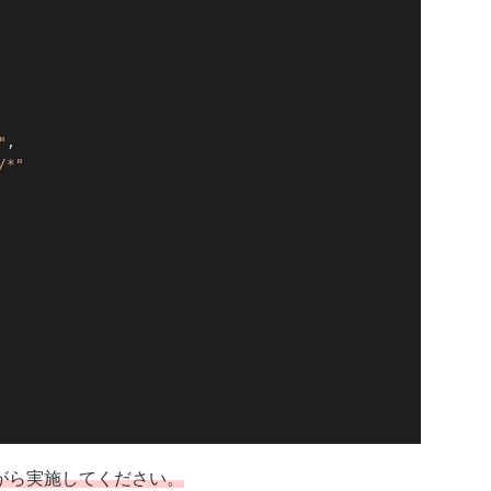
"
,

/*"
がら実施してください。