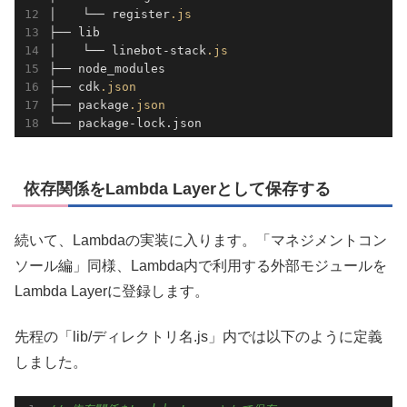
│ 　 └── register
.js
├── lib

│ 　 └── linebot-stack
.js
├── node_modules

├── cdk
.json
├── package
.json
└── package-lock.json
依存関係をLambda Layerとして保存する
続いて、Lambdaの実装に入ります。「マネジメントコン
ソール編」同様、Lambda内で利用する外部モジュールを
Lambda Layerに登録します。
先程の「lib/ディレクトリ名.js」内では以下のように定義
しました。