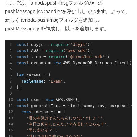
ここでは、lambda-push-msgフォルダの中の
pushMessage.jsのhandlerを呼び出しています。よって、
新しくlambda-push-msgフォルダを追加し、
pushMessage.jsを作成し、以下を追加します。
const
 dayjs = 
require
(
'dayjs'
const
 AWS = 
require
(
"aws-sdk"
const
 line = 
require
(
'@line/bot-sdk'
const
 dynamo = 
new
 AWS.DynamoDB.DocumentClient();

let
 params = {

TableName
: 
'Exam'
,

};

const
 ssm = 
new
const
 generateText = 
(
test_name, day, purpose
) =>
const
 messages = [

'君の本気はそんなもんじゃないでしょ？'
,

'今日は何をしたんだい？内省してごらん？'
,

'間にあいそ？'
,

'明日は今日の倍がんばろうな'
,
