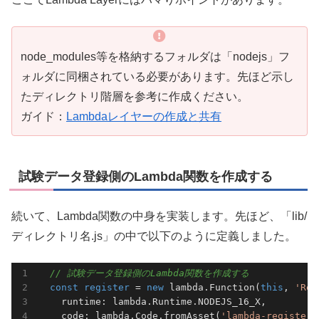
node_modules等を格納するフォルダは「nodejs」フ
ォルダに同梱されている必要があります。先ほど示し
たディレクトリ階層を参考に作成ください。
ガイド：
Lambdaレイヤーの作成と共有
試験データ登録側のLambda関数を作成する
続いて、Lambda関数の中身を実装します。先ほど、「lib/
ディレクトリ名.js」の中で以下のように定義しました。
// 試験データ登録側のLambda関数を作成する
const
register
 = 
new
 lambda.Function(
this
, 
'Reg
    runtime: lambda.Runtime.NODEJS_16_X,

    code: lambda.Code.fromAsset(
'lambda-register'