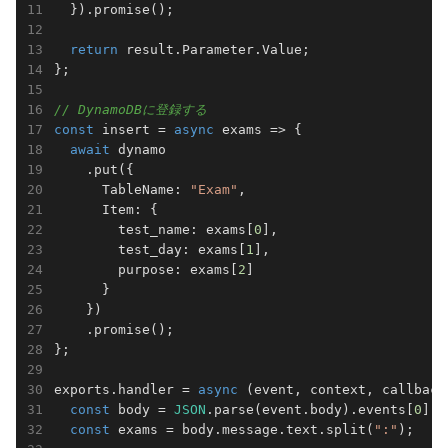
  }).promise();

return
 result.Parameter.Value;

};

// DynamoDBに登録する
const
 insert = 
async
 exams => {

await
 dynamo

    .put({

      TableName: 
"Exam"
,

      Item: {

        test_name: exams[
0
],

        test_day: exams[
1
],

        purpose: exams[
2
]

      }

    })

    .promise();

};

exports.handler = 
async
 (event, context, callback)
const
 body = 
JSON
.parse(event.body).events[
0
];

const
 exams = body.message.text.split(
":"
);
