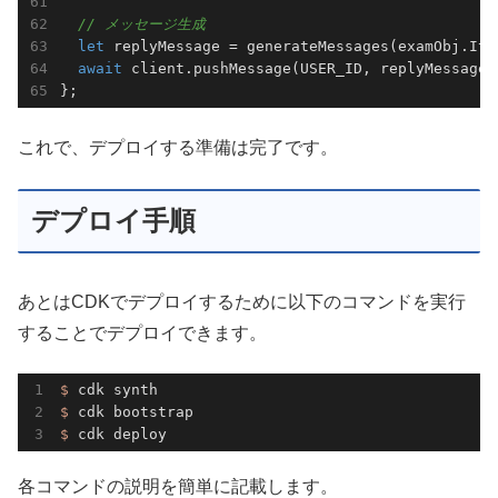
// メッセージ生成
let
 replyMessage = generateMessages(examObj.Item
await
 client.pushMessage(USER_ID, replyMessage);
};
これで、デプロイする準備は完了です。
デプロイ手順
あとはCDKでデプロイするために以下のコマンドを実行
することでデプロイできます。
$ 
$ 
$ 
cdk deploy
各コマンドの説明を簡単に記載します。