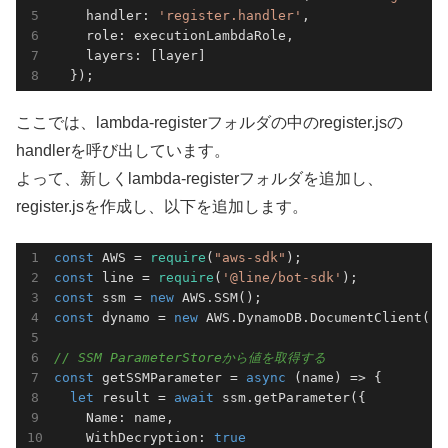
    handler: 
'register.handler'
,

    role: executionLambdaRole,

    layers: [layer]

  });
ここでは、lambda-registerフォルダの中のregister.jsの
handlerを呼び出しています。
よって、新しくlambda-registerフォルダを追加し、
register.jsを作成し、以下を追加します。
const
 AWS = 
require
(
"aws-sdk"
const
 line = 
require
(
'@line/bot-sdk'
const
 ssm = 
new
const
 dynamo = 
new
 AWS.DynamoDB.DocumentClient();

// SSM ParameterStoreから値を取得する
const
 getSSMParameter = 
async
 (name) => {

let
 result = 
await
 ssm.getParameter({

    Name: name,

    WithDecryption: 
true