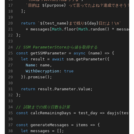
`目的は 
${purpose}
 って言ってたよね？達成できそう？`
  ];

return
`
${test_name}
まで残り
${day}
日だよ！\n`
    + messages[
Math
.floor(
Math
.random() * message
};

// SSM ParameterStoreから値を取得する
const
 getSSMParameter = 
async
 (name) => {

let
 result = 
await
 ssm.getParameter({

Name
: name,

WithDecryption
: 
true
  }).promise();

return
 result.Parameter.Value;

};

// 試験までの残り日数を計算
const
 calcRemainingDays = 
test_day
 =>
 dayjs(test_
const
 generateMessages = 
items
 =>
 {

let
 messages = [];
