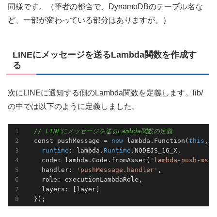
同様です。（筆者の都合で、DynamoDBのテーブル名な
ど、一部が変わっている部分はありますが。）
LINEにメッセージを送るLambda関数を作成す
る
次にLINEに通知する側のLambda関数を定義します。lib/
の中では以下のように定義しました。
// LINEにメッセージを送るLambda関数の定義
  const pushMessage = 
new
 lambda.Function(
this
, 
'
runtime
: lambda.
Runtime
.NODEJS_16_X,

    code: lambda.Code.fromAsset(
'lambda-push-msg'
    handler: 
'pushMessage.handler'
,

    role: executionLambdaRole,

    layers: [layer]

  });