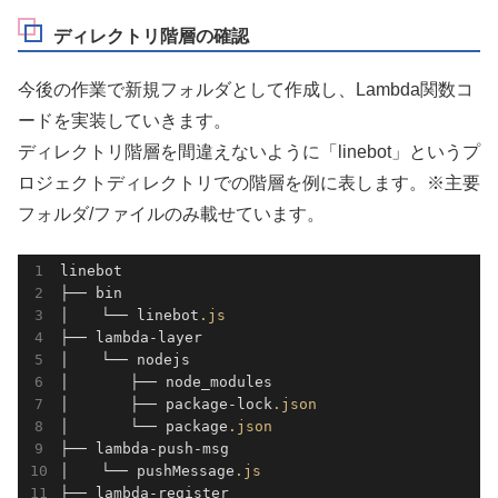
ディレクトリ階層の確認
今後の作業で新規フォルダとして作成し、Lambda関数コ
ードを実装していきます。
ディレクトリ階層を間違えないように「linebot」というプ
ロジェクトディレクトリでの階層を例に表します。※主要
フォルダ/ファイルのみ載せています。
linebot

├── bin

│  　└── linebot
.js
├── lambda-layer

│  　└── nodejs

│　 　　 ├── node_modules

│ 　 　　├── package-lock
.json
│ 　 　　└── package
.json
├── lambda-push-msg

│ 　 └── pushMessage
.js
├── lambda-register
