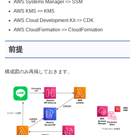
AWS Systems Manager => SSM
AWS KMS => KMS
AWS Cloud Development Kit => CDK
AWS CloudFormation => CloudFormation
前提
構成図のみ再掲しておきます。