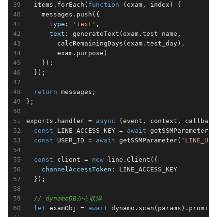
  items.forEach(
function
 (
exam, index
) 
{

    messages.push({

type
: 
'text'
,

text
: generateText(exam.test_name,

        calcRemainingDays(exam.test_day),

        exam.purpose)

    });

  });

return
 messages;

};

exports.handler = 
async
 (event, context, callback)
const
 LINE_ACCESS_KEY = 
await
 getSSMParameter(
'
const
 USER_ID = 
await
 getSSMParameter(
'LINE_USE
const
 client = 
new
 line.Client({

channelAccessToken
: LINE_ACCESS_KEY

  });

// dynamoDBから取得
let
 examObj = 
await
 dynamo.scan(params).promise(