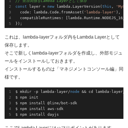
// 依存関係をLambda Layerとして保存
const
 layer = 
new
 lambda.LayerVersion(
this
, 
'MyLa
  code: lambda.Code.fromAsset(
'lambda-layer'
),

  compatibleRuntimes: [lambda.Runtime.NODEJS_16_X]
});
これは、lambda-layerフォルダ内をLambda Layerとして
保存します。
そこで新しくlambda-layerフォルダを作成し、外部モジュ
ールをインストールしておきます。
インストールするものは「マネジメントコンソール編」同
様です。
$ mkdir -p lambda-layer/
node
&& cd
 lambda-layer/
n
$
 npm init

$ npm install @line/bot-sdk

$ npm install aws-sdk

$ npm install dayjs
ここでLambda Layerにはハマりポイントがあります。