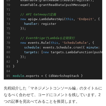
    examTable.grantReadWriteData(register);

    examTable.grantReadData(pushMessage);

// API Gatewayの定義
new
 apigw.LambdaRestApi(
this
, 
'Endpoit'
, {

handler
: register

    });

// EventBrigeでLambdaを定期実行
new
 events.Rule(
this
, 
'ScheduleRule'
, {

schedule
: events.Schedule.cron({ 
minute
: 
'0
targets
: [
new
 targets.LambdaFunction(pushMe
    });

  }

}

module
.exports = { CdkWorkshopStack }
先程紹介した「マネジメントコンソール編」のタイトルに
なるべく合わせて、コードにコメントを残しています。2
つの記事を見比べてみることを推奨します。