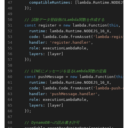
compatibleRuntimes
: [lambda.Runtime.NODEJS_1
    });

// 試験データ登録側のLambda関数を作成する
const
 register = 
new
 lambda.Function(
this
, 
'R
runtime
: lambda.Runtime.NODEJS_16_X,

code
: lambda.Code.fromAsset(
'lambda-registe
handler
: 
'register.handler'
,

role
: executionLambdaRole,

layers
: [layer]

    });

// LINEにメッセージを送るLambda関数の定義
const
 pushMessage = 
new
 lambda.Function(
this
,
runtime
: lambda.Runtime.NODEJS_16_X,

code
: lambda.Code.fromAsset(
'lambda-push-ms
handler
: 
'pushMessage.handler'
,

role
: executionLambdaRole,

layers
: [layer]

    });

// DynamoDBへの読み書き許可