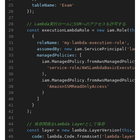
tableName
: 
'Exam'
    });

// Lambda実行ロールにSSMへのアクセスを許可する
const
 executionLambdaRole = 
new
 iam.Role(
this
      {

roleName
: 
'my-lambda-execution-role'
,

assumedBy
: 
new
 iam.ServicePrincipal(
'lamb
managedPolicies
: [

          iam.ManagedPolicy.fromAwsManagedPolicyNa
'service-role/AWSLambdaBasicExecution
          ),

          iam.ManagedPolicy.fromAwsManagedPolicyNa
'AmazonSSMReadOnlyAccess'
          )

        ]

      }

    );

// 依存関係をLambda Layerとして保存
const
 layer = 
new
 lambda.LayerVersion(
this
, 
'
code
: lambda.Code.fromAsset(
'lambda-layer'
)