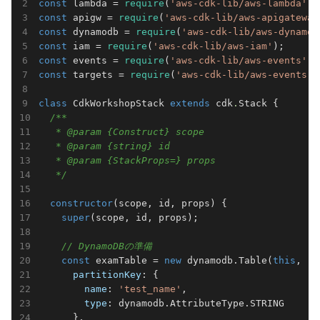
const
 lambda = 
require
(
'aws-cdk-lib/aws-lambda'
const
 apigw = 
require
(
'aws-cdk-lib/aws-apigateway
const
 dynamodb = 
require
(
'aws-cdk-lib/aws-dynamod
const
 iam = 
require
(
'aws-cdk-lib/aws-iam'
const
 events = 
require
(
'aws-cdk-lib/aws-events'
const
 targets = 
require
(
'aws-cdk-lib/aws-events-t
class
CdkWorkshopStack
extends
cdk
.
Stack
{

/**

   * @param {Construct} scope

   * @param {string} id

   * @param {StackProps=} props

   */
constructor
(scope, id, props) {

super
(scope, id, props);

// DynamoDBの準備
const
 examTable = 
new
 dynamodb.Table(
this
, 
'E
partitionKey
: {

name
: 
'test_name'
,

type
: dynamodb.AttributeType.STRING

      },
