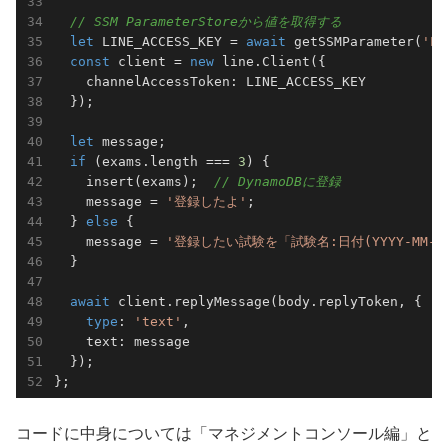
// SSM ParameterStoreから値を取得する
let
 LINE_ACCESS_KEY = 
await
 getSSMParameter(
'LI
const
 client = 
new
 line.Client({

    channelAccessToken: LINE_ACCESS_KEY

  });

let
 message;

if
 (exams.length === 
3
) {

    insert(exams);  
// DynamoDBに登録
    message = 
'登録したよ'
;

  } 
else
 {

    message = 
'登録したい試験を「試験名:日付(YYYY-MM-
  }

await
 client.replyMessage(body.replyToken, {

type
: 
'text'
,

    text: message

  });

};
コードに中身については「マネジメントコンソール編」と