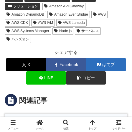
ソリューション
Amazon API Gateway
Amazon DynamoDB
Amazon EventBridge
AWS
AWS CDK
AWS IAM
AWS Lambda
AWS Systems Manager
Node.js
サーバレス
ハンズオン
シェアする
X
Facebook
はてブ
LINE
コピー
関連記事
Amazon SageMaker Canvasでノーコー
AI・ML
ドでカスタムモデルを構築してみた
メニュー
ホーム
検索
トップ
サイドバー