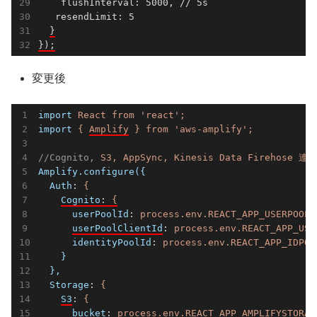
    flushInterval: 5000, // 5s

   resendLimit: 5

}
変更後
import
React from 'react';
import
{ 
Amplify
 } from 'aws-amplify';
//Cognito,
S3, AppSync, Kinesis Data Firehose 
Amplify.configure({
Auth
: 
{
Cognito
: 
{
userPoolId
: 
process.env.REACT_APP_USERPOOLI
userPoolClientId
: 
process.env.REACT_APP_USE
identityPoolId
: 
process.env.REACT_APP_IDPOO
}
},
Storage
: 
{
S3
: 
{
bucket
: 
process.env.REACT_APP_AMPLIFYSTORAG