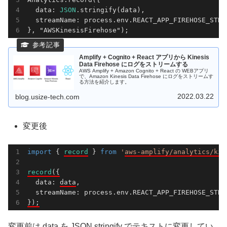
  data: 
JSON
.stringify(data),

  streamName: process.env.REACT_APP_FIREHOSE_STRE
Amplify + Cognito + React アプリから Kinesis
Data Firehose にログをストリームする
AWS Amplify + Amazon Cognito + React の WEBアプリ
で、Amazon Kinesis Data Firehose にログをストリームす
る方法を紹介します。
2022.03.22
blog.usize-tech.com
変更後
import
 { 
record
 } 
from
'
aws-amplify/analytics/kin
record
({
  data: 
data
,

});
変更前は data を JSON.stringify でテキストに変更してい