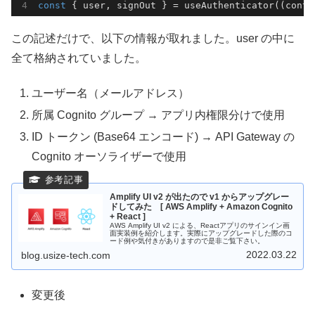
const
 { user, signOut } = useAuthenticator(
(
conte
この記述だけで、以下の情報が取れました。user の中に
全て格納されていました。
ユーザー名（メールアドレス）
所属 Cognito グループ → アプリ内権限分けで使用
ID トークン (Base64 エンコード) → API Gateway の
Cognito オーソライザーで使用
Amplify UI v2 が出たので v1 からアップグレー
ドしてみた [ AWS Amplify + Amazon Cognito
+ React ]
AWS Amplify UI v2 による、Reactアプリのサインイン画
面実装例を紹介します。実際にアップグレードした際のコ
ード例や気付きがありますので是非ご覧下さい。
2022.03.22
blog.usize-tech.com
変更後