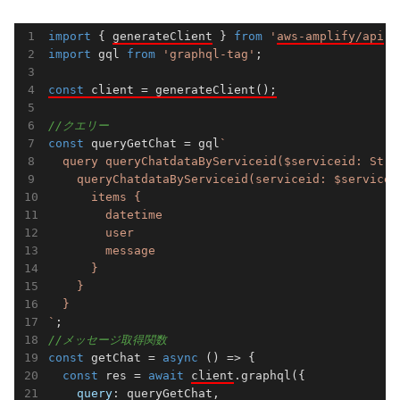
import
 { 
generateClient
 } 
from
'
aws-amplify/api
'
import
 gql 
from
'graphql-tag'
;

const
 client = generateClient();
//クエリー
const
 queryGetChat = gql
`

  query queryChatdataByServiceid($serviceid: Strin
    queryChatdataByServiceid(serviceid: $serviceid
      items {

        datetime

        user

        message

      }

    }

  }

`
//メッセージ取得関数
const
 getChat = 
async
 () => {

const
 res = 
await
client
.graphql({

query
: queryGetChat,
