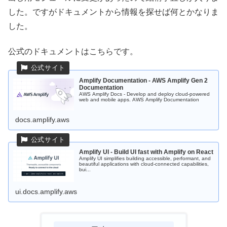
した。ですがドキュメントから情報を探せば何とかなりま
した。
公式のドキュメントはこちらです。
Amplify Documentation - AWS Amplify Gen 2
Documentation
AWS Amplify Docs - Develop and deploy cloud-powered
web and mobile apps. AWS Amplify Documentation
docs.amplify.aws
Amplify UI - Build UI fast with Amplify on React
Amplify UI simplifies building accessible, performant, and
beautiful applications with cloud-connected capabilities,
bui...
ui.docs.amplify.aws