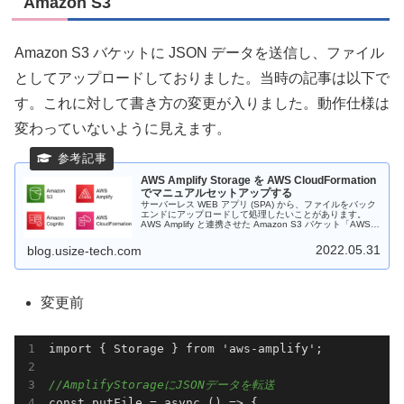
Amazon S3
Amazon S3 バケットに JSON データを送信し、ファイル
としてアップロードしておりました。当時の記事は以下で
す。これに対して書き方の変更が入りました。動作仕様は
変わっていないように見えます。
AWS Amplify Storage を AWS CloudFormation
でマニュアルセットアップする
サーバーレス WEB アプリ (SPA) から、ファイルをバック
エンドにアップロードして処理したいことがあります。
AWS Amplify と連携させた Amazon S3 バケット「AWS
Amplify Storage」を使用すると、アプリとセキュアに連動
したストレージを簡単に作ることができます。
2022.05.31
blog.usize-tech.com
変更前
import { Storage } from 'aws-amplify';

//AmplifyStorageにJSONデータを転送
const putFile = async
()
 =>
 {
