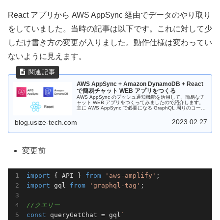
React アプリから AWS AppSync 経由でデータのやり取り
をしていました。当時の記事は以下です。これに対して少
しだけ書き方の変更が入りました。動作仕様は変わってい
ないように見えます。
AWS AppSync + Amazon DynamoDB + React
で簡易チャット WEB アプリをつくる
AWS AppSync のプッシュ通知機能を活用して、簡易なチ
ャット WEB アプリをつくってみましたので紹介します。
主に AWS AppSync で必要になる GraphQL 周りのコード
例です。
2023.02.27
blog.usize-tech.com
変更前
import
 { API } 
from
'aws-amplify'
import
 gql 
from
'graphql-tag'
;

//クエリー
const
 queryGetChat = gql
`
