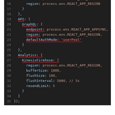
region
: 
process.env.REACT_APP_REGION
}
},
API
: 
{
GraphQL
: 
{
endpoint
:
process.env.REACT_APP_APPSYNC,
region
:
process.env.REACT_APP_REGION,
defaultAuthMode
: 
'userPool'
}
},
Analytics
: 
{
KinesisFirehose
: 
{
region
: 
process.env.REACT_APP_REGION,
bufferSize
: 
1000,
flushSize
: 
100,
flushInterval
: 
5000, // 5s
resendLimit
: 
5
}
}
});