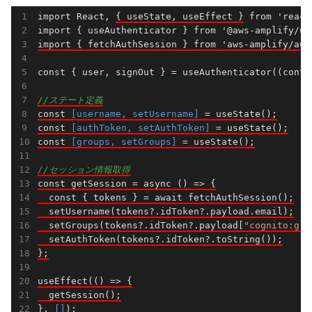
import React, 
{ useState, useEffect }
 from 'react'
import { fetchAuthSession } from 'aws-amplify/aut
const { user, signOut } = use
Authenticator((
conte
//ステート定義
const 
[
username
, 
setUsername
]
 = use
State()
;

const 
[
authToken
, 
setAuthToken
]
 = use
State()
;

const 
[
groups
, 
setGroups
]
 = use
State()
;
//セッション情報取得
const getSession = async
()
 =>
 {

  const { tokens } = await fetch
AuthSession()
;

  set
Username(
tokens
?.
idToken
?.
payload
.
email
)
;

  set
Groups(
tokens
?.
idToken
?.
payload
[
"cognito:gro
  set
AuthToken(
tokens
?.
idToken
?.
toString
()
);

};

use
Effect(()
 => {

  get
Session()
;

}, 
[]