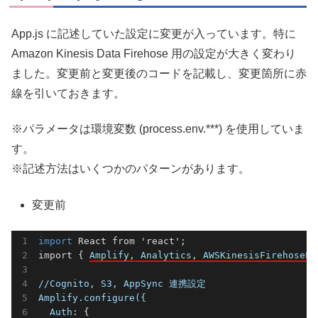
App.js に記述していた設定に変更が入っています。特に
Amazon Kinesis Data Firehose 用の設定が大きく変わり
ました。変更前と変更後のコードを記載し、変更箇所に赤
線を引いておきます。
※パラメータは環境変数 (process.env.***) を使用していま
す。
※記述方法はいくつかのパターンがあります。
変更前
import
 React from 'react';

import { 
Amplify, Analytics, AWSKinesisFirehosePr
//Cognito, S3, AppSync 連携設定

Amplify.configure({

  Auth
: {
