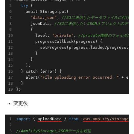
try
 {

    await 
Storage
.
put(

"data.json"
, 
//S3に送信したデータファイルに付け
      jsonData, 
//S3に送信したいJSONオブジェクトのデー
      {

        level: 
"private"
, 
//private権限のフォルダに
        progress
Callback(
progress
)
 {

          set
Progress(
progress
.
loaded
/
progress
.
to
        }

      }

    );

  } catch (error) {

    alert(
"File uploading error occurred: "
 + err
  }

変更後
import
 { 
uploadData
 } 
from
'
aws-amplify/storage
'
;

//AmplifyStorageにJSONデータを転送