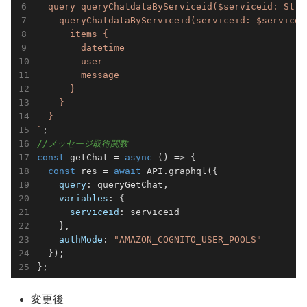
  query queryChatdataByServiceid($serviceid: Strin
    queryChatdataByServiceid(serviceid: $serviceid
      items {

        datetime

        user

        message

      }

    }

  }

`
//メッセージ取得関数
const
 getChat = 
async
 () => {

const
 res = 
await
 API.graphql({

query
: queryGetChat,

variables
: {

serviceid
: serviceid

    },

authMode
: 
"AMAZON_COGNITO_USER_POOLS"
  });

変更後