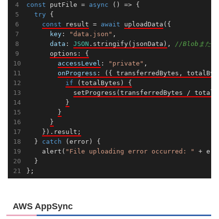
const
 putFile = 
async
 () => {

try
 {

const
 result
 = 
await
uploadData
({

key
: 
"data.json"
,

data
: 
JSON
.stringify(jsonData)
, 
//Blobまた
options: {
accessLevel
: 
"private"
,

onProgress
: 
(
{ transferredBytes, totalByt
if
 (totalBytes) {
setProgress(transferredBytes / totalB
}
}
}
}).result;
  } 
catch
 (error) {

    alert(
"File uploading error occurred: "
 + err
  }

AWS AppSync