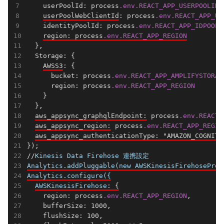
    userPoolId: process
.env
.REACT_APP_USERPOOLID
,

userPoolWebClientId
: process
.env
.REACT_APP_US
    identityPoolId: process
.env
.REACT_APP_IDPOOLI
region: process
.env
.REACT_APP_REGION
  },

  Storage: {

AWSS3
: {

      bucket: process
.env
.REACT_APP_AMPLIFYSTORAG
      region: process
.env
.REACT_APP_REGION
    }

  },

aws_appsync_graphqlEndpoint:
 process
.env
.REACT_
aws_appsync_region:
 process
.env
.REACT_APP_REGIO
aws_appsync_authenticationType: "AMAZON_COGNITO
});

//
Analytics.addPluggable(new AWSKinesisFirehoseProv
Analytics.configure({
AWSKinesisFirehose
: {
    region: process
.env
.REACT_APP_REGION
,

    bufferSize: 1000,

    flushSize: 100,
