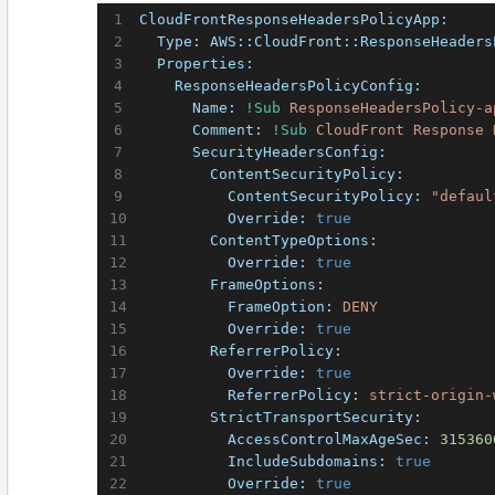
CloudFrontResponseHeadersPolicyApp:
  Type:
AWS::CloudFront::ResponseHeaders
  Properties:
    ResponseHeadersPolicyConfig:
      Name:
!Sub
ResponseHeadersPolicy-a
      Comment:
!Sub
CloudFront
Response
      SecurityHeadersConfig:
        ContentSecurityPolicy:
          ContentSecurityPolicy:
"defaul
          Override:
true
        ContentTypeOptions:
          Override:
true
        FrameOptions:
          FrameOption:
DENY
          Override:
true
        ReferrerPolicy:
          Override:
true
          ReferrerPolicy:
strict-origin-
        StrictTransportSecurity:
          AccessControlMaxAgeSec:
315360
          IncludeSubdomains:
true
          Override:
true