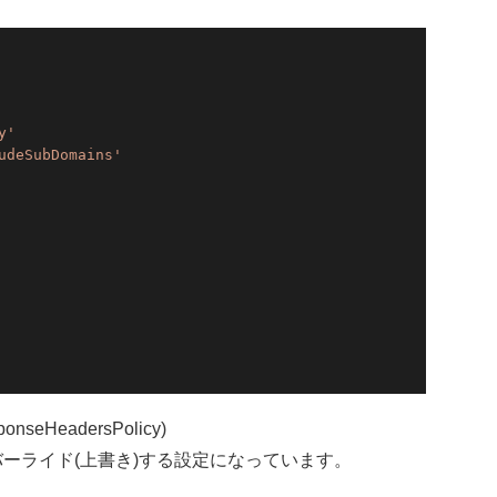
y'
udeSubDomains'
ponseHeadersPolicy)
ーライド(上書き)する設定になっています。