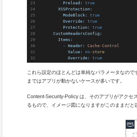
          Preload:
true
        XSSProtection:
          ModeBlock:
true
          Override:
true
          Protection:
true
      CustomHeadersConfig:
        Items:
          - Header:
Cache-Control
            Value:
no
-store
            Override:
true
これら設定のほとんどは単純なパラメータなのですが、Cont
まではアプリが動かないケースが多いです。
Content-Security-Policy は、そのアプ
るもので、イメージ図になりますがこのままだと