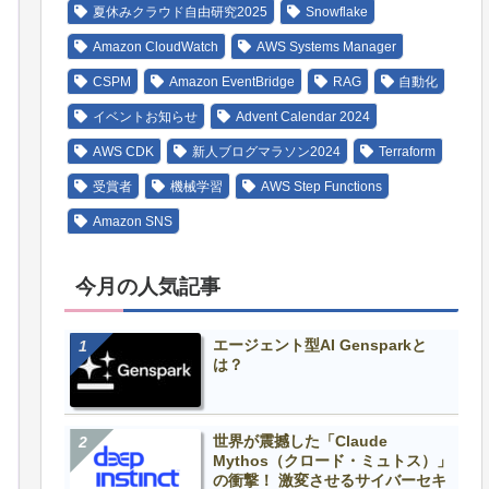
夏休みクラウド自由研究2025
Snowflake
Amazon CloudWatch
AWS Systems Manager
CSPM
Amazon EventBridge
RAG
自動化
イベントお知らせ
Advent Calendar 2024
AWS CDK
新人ブログマラソン2024
Terraform
受賞者
機械学習
AWS Step Functions
Amazon SNS
今月の人気記事
エージェント型AI Gensparkと
は？
世界が震撼した「Claude
Mythos（クロード・ミュトス）」
の衝撃！ 激変させるサイバーセキ