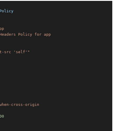
Policy
pp
Headers
Policy
for
app
t-src 'self'"
when-cross-origin
00