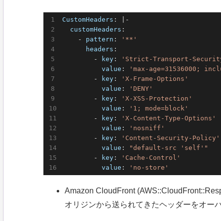
CustomHeaders
: |-

customHeaders
:

    - 
pattern
: 
'**'
headers
:

        - 
key
: 
'Strict-Transport-Securit
value
: 
'max-age=31536000; incl
        - 
key
: 
'X-Frame-Options'
value
: 
'DENY'
        - 
key
: 
'X-XSS-Protection'
value
: 
'1; mode=block'
        - 
key
: 
'X-Content-Type-Options'
value
: 
'nosniff'
        - 
key
: 
'Content-Security-Policy'
value
: 
"default-src 'self'"
        - 
key
: 
'Cache-Control'
value
: 
'no-store'
Amazon CloudFront (AWS::CloudFront::Res
オリジンから送られてきたヘッダーをオーバ