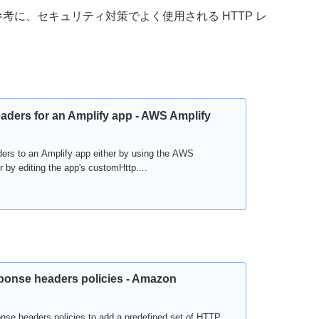
参考に、セキュリティ対策でよく使用される HTTP レ
aders for an Amplify app - AWS Amplify
rs to an Amplify app either by using the AWS
by editing the app's customHttp....
onse headers policies - Amazon
se headers policies to add a predefined set of HTTP