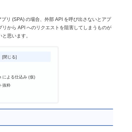
。
リ (SPA) の場合、外部 API を呼び出さないとアプ
リから API へのリクエストを阻害してしまうものが
いと思います。
次
ion による仕込み (仮)
ト抜粋