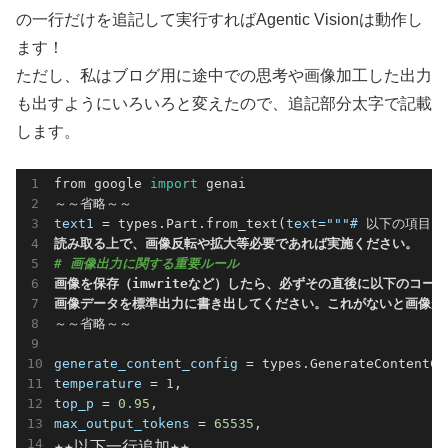
の一行だけを追記して実行すればAgentic Visionは動作し
ます！
ただし、私はブログ用に途中での思考や画像加工した出力
も出すようにいろいろと変えたので、追記部分太字で記載
します。
from google 
import
 genai

text1
 = types.Part.from_text(
text="""#
# 画像出力に関する重要ルール
画像を保存（imwriteなど）したら、必ずその直後に以下のコード
画像データを標準出力に書き出してください。これがないと画像が
～～省略～～

generate_content_config
temperature
 = 
1
top_p
 = 
0.95
max_output_tokens
 = 
65535