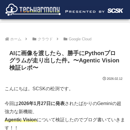
ホーム
クラウド
Google Cloud
AIに画像を渡したら、勝手にPythonプロ
グラムが走り出した件。〜Agentic Vision
検証レポ〜
2026.02.12
こんにちは。SCSKの松渕です。
今回は
2026年1月27日に発表
されたばかりのGeminiの超
強力な新機能、
Agentic Vision
について検証したのでブログ書いていきま
す！！