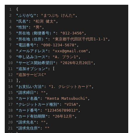
"ふりがな"
: 
"まつぶち けんた"
"氏名"
: 
"松渕 健太"
"性別"
: 
"男"
"所在地（郵便番号）"
: 
"012-3456"
"所在地（住所）"
: 
"東京都千代田区千代田1-1-1"
"電話番号"
: 
"090-1234-5678"
"メールアドレス"
: 
"xxx@gmail.com"
"申し込みコース"
: 
"A. プラン1"
"サービス開始希望日"
: 
"2026年2月20日"
"追加オプション"
"追加サービスC"
"お支払い方法"
: 
"1. クレジットカード"
"請求締日"
: 
""
"カード名義"
: 
"Kenta Matsubuchi"
"クレジットカード種別"
: 
"VISA"
"カード番号"
: 
"123456789012"
"カード有効期限"
: 
"26年12月"
"請求先名"
: 
""
"請求先住所"
: 
""