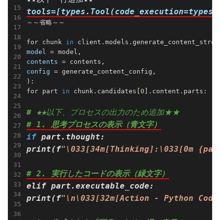
tools=[types.Tool(code_execution=types.
～～省略～～

for chunk 
in
model
contents
config
 = generate_content_config,

):

for part 
in
 chunk.candidates[
0
].content.parts:

# ★★
以下、プロセスの出力のため追加★★
# 1. 思考プロセスの表示（青文字）
if
 part.thought:

print(f
"\033[34m[Thinking]:\033[0m {par
# 2. 実行したコードの表示（緑文字）
elif part.executable_code:

print(f
"\n\033[32m[Action - Python Code