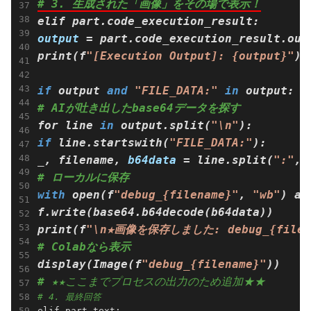
# 3. 生成された「画像」をその場で表示！
output
 = part.code_execution_result.outp
print(f
"[Execution Output]: {output}"
) 
if
 output 
and
"FILE_DATA:"
in
# AIが吐き出したbase64データを探す
for line 
in
 output.split(
"\n"
if
 line.startswith(
"FILE_DATA:"
):

_, filename, 
b64data
 = line.split(
":"
, 
# ローカルに保存
with
 open(f
"debug_{filename}"
, 
"wb"
) as
f.write(base64.b64decode(b64data))

print(f
"\n★画像を保存しました: debug_{filen
# Colabなら表示
display(Image(f
"debug_{filename}"
# 
★★ここまでプロセスの出力のため追加★★ 
# 4. 最終回答
elif part.text:
