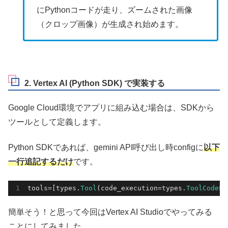
にPythonコードが走り、ズームされた画像
（クロップ画像）が生成され始めます。
2. Vertex AI (Python SDK) で実装する
Google Cloud環境でアプリに組み込む場合は、SDKから
ツールとして定義します。
Python SDKであれば、gemini API呼び出し時configに
以下
一行追記するだけ
です。
tools
=[types.
Tool
(code_execution=types.
ToolCodeEx
簡単そう！と思って今回はVertex AI Studioでやってみる
ことにしてみました。