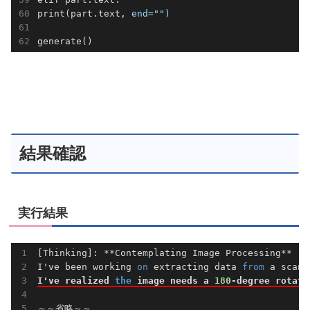
print(part.text, 
end="")
generate()
結果確認
実行結果
[Thinking]: **Contemplating Image Processing**

I've been working 
on
 extracting data 
from
 a scann
I've realized 
the
 image needs a 
180
-degree rotati
～～省略～～
