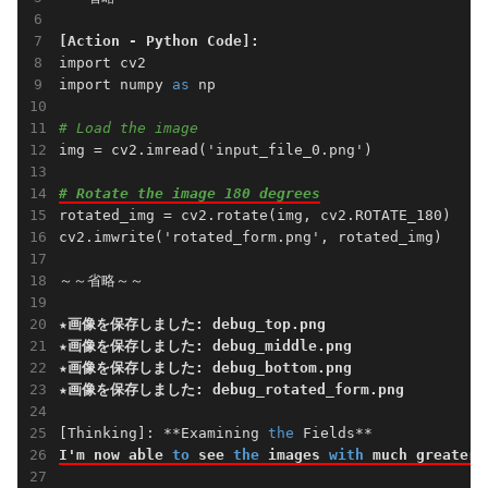
[Action - Python Code]:
import cv2

import numpy 
as
 np

# Load the image
img = cv2.imread('input_file_0.png')

# Rotate the image 180 degrees
rotated_img = cv2.rotate(img, cv2.ROTATE_180)

cv2.imwrite('rotated_form.png', rotated_img)

～～省略～～

★画像を保存しました: debug_top.png
★画像を保存しました: debug_middle.png
★画像を保存しました: debug_bottom.png
★画像を保存しました: debug_rotated_form.png
[Thinking]: **Examining 
the
I'm now able 
to
 see 
the
 images 
with
 much greater 