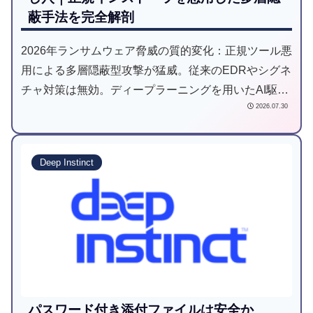
蔽手法を完全解剖
2026年ランサムウェア脅威の質的変化：正規ツール悪
用による多層隠蔽型攻撃が猛威。従来のEDRやシグネ
チャ対策は無効。ディープラーニングを用いたAI駆動
2026.07.30
型予防防衛が業界標準へシフト。未知の脅威を「実行
前」に検知する最新防衛戦略を解説。
Deep Instinct
パスワード付き添付ファイルは安全か