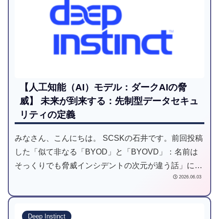
【人工知能（AI）モデル：ダークAIの脅
威】 未来が到来する：先制型データセキュ
リティの定義
みなさん、こんにちは。 SCSKの石井です。前回投稿
した「似て非なる「BYOD」と「BYOVD」：名前は
そっくりでも脅威インシデントの次元が違う話」につ
2026.06.03
いて略語ながら全く違うものだとご理解いただけたで
しょうか。＜用語のおさらい＞------...
Deep Instinct