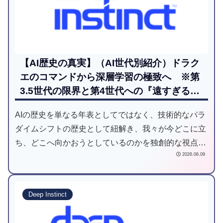
【AI歴史の真実】（AI世代別紹介）ドラク
エのコマンドから深層学習の極致へ ※第
3.5世代の限界と第4世代への『遠すぎる道
のり』
AIの歴史を単なる年表としてではなく、技術的なパラ
ダイムシフトの歴史として紐解き、我々が今どこに立
ち、どこへ向かおうとしているのかを独創的な視点か
2026.06.09
ら考察してみます。
Deep Instinct