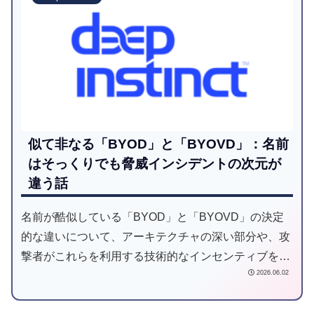
似て非なる「BYOD」と「BYOVD」：名前
はそっくりでも脅威インシデントの次元が
違う話
名前が酷似している「BYOD」と「BYOVD」の決定
的な違いについて、アーキテクチャの深い部分や、攻
撃者がこれらを利用する技術的なインセンティブを交
2026.06.02
えながら、私の本音と実務経験ベースで徹底的に解説
してみたいと思います。