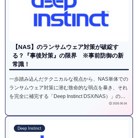
【NAS】のランサムウェア対策が破綻す
る？『事後対策』の限界 ※事前防御の新
常識！
一歩踏み込んだテクニカルな視点から、NAS単体での
ランサムウェア対策に潜む致命的な弱点を暴き、それ
を完全に補完する「Deep Instinct DSX/NAS）」の圧
2026.06.04
倒的な優位性について、私自身の知見を交えて徹底解
説します。
Deep Instinct