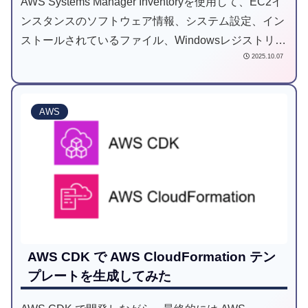
AWS Systems Manager Inventoryを使用して、EC2イ
ンスタンスのソフトウェア情報、システム設定、イン
ストールされているファイル、Windowsレジストリ情
2025.10.07
報などを自動収集し、S3バケットに保存するアーキテ
クチャをAWS CDKで実装していきます。
AWS
AWS CDK で AWS CloudFormation テン
プレートを生成してみた