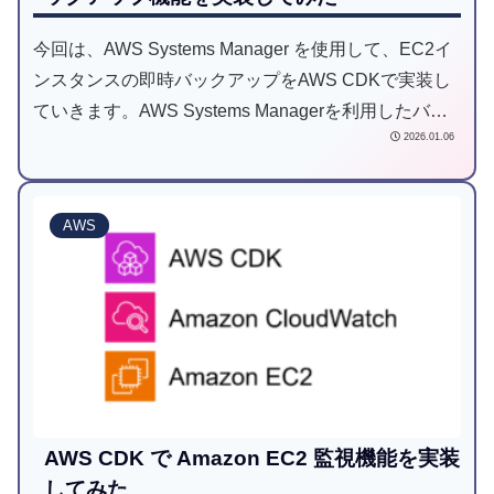
今回は、AWS Systems Manager を使用して、EC2イ
ンスタンスの即時バックアップをAWS CDKで実装し
ていきます。AWS Systems Managerを利用したバッ
2026.01.06
クアップは、緊急時の即座な対応から定期的な運用ま
で、AWS Backupでは実現できない柔軟性と即時性を
備えています。また、Sytems Managerを利用するた
AWS
めSSM Agentの死活監視についても実装をしていきま
す。
AWS CDK で Amazon EC2 監視機能を実装
してみた