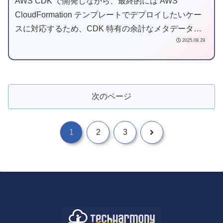
AWS CDK で開発しながら、最終的には AWS
CloudFormation テンプレートでデプロイしたいケー
スに対応するため、CDK 特有の余計なメタデータ情
2025.09.29
報を含まない CloudFormation テンプレートを生成す
る方法を紹介します。
次のページ
1
2
3