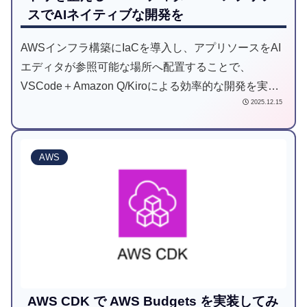
スでAIネイティブな開発を
AWSインフラ構築にIaCを導入し、アプリソースをAI
エディタが参照可能な場所へ配置することで、
VSCode＋Amazon Q/Kiroによる効率的な開発を実
2025.12.15
現。設計書や議事録をMarkdown化し、情報をGitに集
約することで解析・運用が容易となり、小規模新規開
発に最適なAIネイティブ開発手法を解説します。
AWS
AWS CDK で AWS Budgets を実装してみ