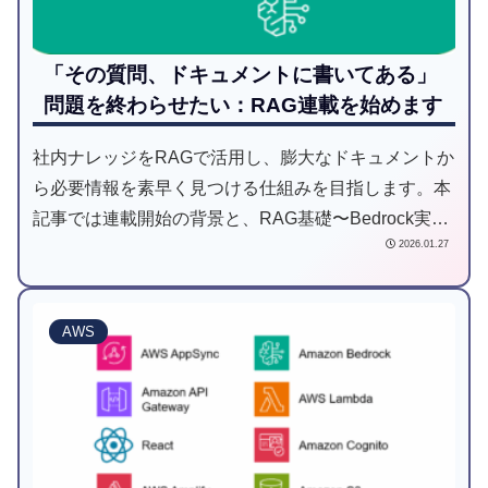
「その質問、ドキュメントに書いてある」
問題を終わらせたい：RAG連載を始めます
社内ナレッジをRAGで活用し、膨大なドキュメントか
ら必要情報を素早く見つける仕組みを目指します。本
記事では連載開始の背景と、RAG基礎〜Bedrock実
2026.01.27
装・アプリ/エージェント構築までの構成を紹介しま
す。
AWS