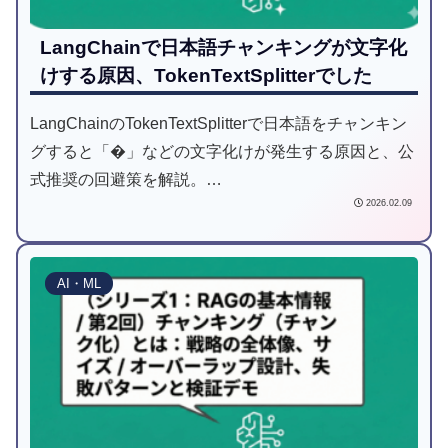
LangChainで日本語チャンキングが文字化
けする原因、TokenTextSplitterでした
LangChainのTokenTextSplitterで日本語をチャンキン
グすると「�」などの文字化けが発生する原因と、公
式推奨の回避策を解説。
2026.02.09
RecursiveCharacterTextSplitter/CharacterTextSplitter.fr
om_tiktoken_encoderへの置き換えコードと検証結果
を掲載。
AI・ML