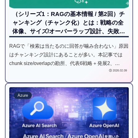
（シリーズ1：RAGの基本情報 / 第2回）チ
ャンキング（チャンク化）とは：戦略の全
体像、サイズ/オーバーラップ設計、失敗パ
ターンと検証デモ
RAGで「検索は当たるのに回答が噛み合わない」原因
はチャンキング設計にあることが多い。本記事では
chunk size/overlapの勘所、代表6戦略＋発展2、
2026.02.09
LangChain×Vertex AI（Gemini Embedding）デモで検
証方法まで整理。
Azure