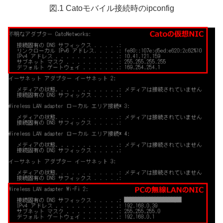
図.1 Catoモバイル接続時のipconfig