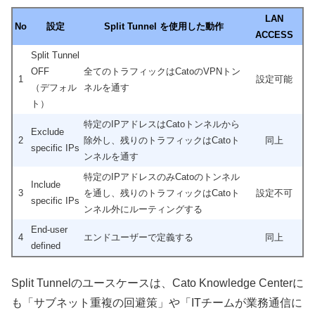
LAN
No
設定
Split Tunnel を使用した動作
ACCESS
Split Tunnel
OFF
全てのトラフィックはCatoのVPNトン
1
設定可能
（デフォル
ネルを通す
ト）
特定のIPアドレスはCatoトンネルから
Exclude
2
除外し、残りのトラフィックはCatoト
同上
specific IPs
ンネルを通す
特定のIPアドレスのみCatoのトンネル
Include
3
を通し、残りのトラフィックはCatoト
設定不可
specific IPs
ンネル外にルーティングする
End-user
4
エンドユーザーで定義する
同上
defined
Split Tunnelのユースケースは、Cato Knowledge Centerに
も「サブネット重複の回避策」や「ITチームが業務通信に