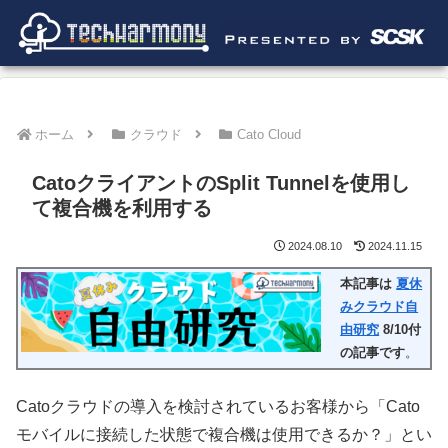
ホーム
クラウド
Cato Cloud
CatoクライアントのSplit Tunnelを使用し
て複合機を利用する
2024.08.10
2024.11.15
本記事は
夏休
みクラウド自
由研究
8/10付
の記事です
。
Catoクラウドの導入を検討されているお客様から「Cato
モバイルに接続した状態で複合機は使用できるか？」とい