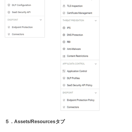
５．Assets/Resourcesタブ