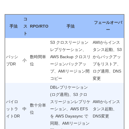
コ
フェールオーバ
手法
ス
RPO/RTO
手法
ー
ト
S3 クロスリージョン
AMIからインス
レプリケーション、
タンス起動、S3
パッシ
数時間単
AWS Backup クロスリ
からバックアッ
小
ブDR
位
ージョンバックアッ
プをリストア、
プ、AMIリージョン間
ログ適用、DNS
コピー
変更
DBレプリケーション
(ログ適用)、S3 クロ
パイロ
スリージョンレプリケ
AMIからインス
数十分単
ットラ
中
ーション、AWS EFS
タンス起動、
位
イトDR
を AWS Dayasync で
DNS変更
同期、AMIリージョン