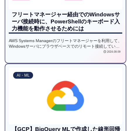
フリートマネージャー経由でのWindowsサ
ーバ接続時に、PowerShellのキーボード入
力機能を動作させるためには
AWS Systems Managerのフリートマネージャーを利用して、
Windowsサーバにブラウザベースでのリモート接続している
方多いかと思います。その際に、PowerShellでキーボード入
2024.09.09
力が機能しなかった事象が発生しましたので対処策をお話し
ます。
AI・ML
【GCP】BigQuery MLで作成した線形回帰