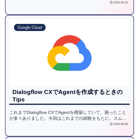
2024.09.10
Google Cloud
Dialogflow CXでAgentを作成するときの
Tips
これまでDialogflow CXでAgentを構築していて、困ったこと
が多々ありました。今回はこれまでの経験をもとに、スムー
ズな開発と高品質なチャットボットの実現のために、いくつ
2024.09.09
かのTipsをまとめました。