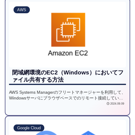
AWS
閉域網環境のEC2（Windows）においてフ
ァイル共有する方法
AWS Systems Managerのフリートマネージャーを利用して、
Windowsサーバにブラウザベースでのリモート接続している
方多いかと思います。今回は閉域網環境において、ローカル-
2024.09.09
サーバ間においてファイル共有するためにAWS Tools for
Windows PowerShellを用いる方法をご紹介します。
Google Cloud