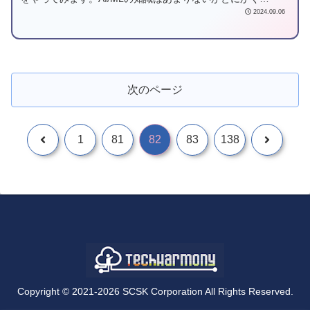
BigQuery MLを触ってみたい方、BigQuery MLでモデルを作
2024.09.06
成して推論してみたい方にぜひ読んでいただきたいブログで
す。
次のページ
1
81
82
83
138
Copyright © 2021-2026 SCSK Corporation All Rights Reserved.