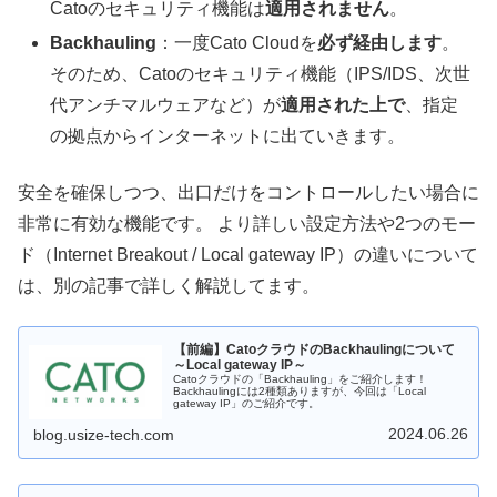
Catoのセキュリティ機能は
適用されません
。
Backhauling
：一度Cato Cloudを
必ず経由します
。
そのため、Catoのセキュリティ機能（IPS/IDS、次世
代アンチマルウェアなど）が
適用された上で
、指定
の拠点からインターネットに出ていきます。
安全を確保しつつ、出口だけをコントロールしたい場合に
非常に有効な機能です。 より詳しい設定方法や2つのモー
ド（Internet Breakout / Local gateway IP）の違いについて
は、別の記事で詳しく解説してます。
【前編】CatoクラウドのBackhaulingについて
～Local gateway IP～
Catoクラウドの「Backhauling」をご紹介します！
Backhaulingには2種類ありますが、今回は「Local
gateway IP」のご紹介です。
2024.06.26
blog.usize-tech.com