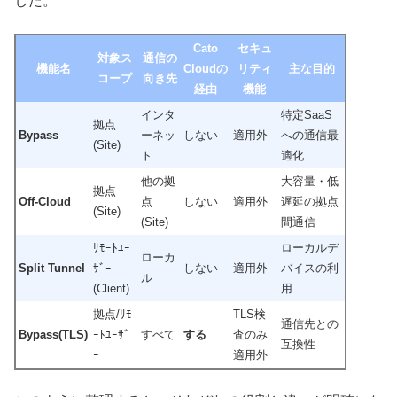
した。
Cato
セキュ
対象ス
通信の
機能名
Cloudの
リティ
主な目的
コープ
向き先
経由
機能
インタ
特定SaaS
拠点
Bypass
ーネッ
しない
適用外
への通信最
(Site)
ト
適化
他の拠
大容量・低
拠点
Off-Cloud
点
しない
適用外
遅延の拠点
(Site)
(Site)
間通信
ﾘﾓｰﾄﾕｰ
ローカルデ
ローカ
Split Tunnel
ｻﾞｰ
しない
適用外
バイスの利
ル
(Client)
用
拠点/ﾘﾓ
TLS検
通信先との
Bypass(TLS)
ｰﾄﾕｰｻﾞ
すべて
する
査のみ
互換性
ｰ
適用外