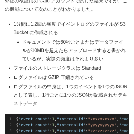
弊社の検証用の Cato アカウントで試した結果ですが、こ
の機能について次のことがわかりました。
1分間に1,2回の頻度でイベントログのファイルが S3
Bucket に作成される
ドキュメントでは60秒ごとまたはデータファイ
ルが10MBを超えたらアップロードすると書かれ
ているが、実際の頻度はそれより多い
ファイルのストレージクラスは Standard
ログファイルは GZIP 圧縮されている
ログファイルの中身は、1つのイベントを1つのJSON
として表し、1行ごとに1つのJSONが記載されたテキ
ストデータ
{
"event_count"
:
1
,
"internalId"
:
"xxxxxxxxxx"
,
"event
{
"event_count"
:
1
,
"internalId"
:
"yyyyyyyyyy"
,
"event
{
"event_count"
:
1
,
"internalId"
:
"zzzzzzzzzz"
,
"event