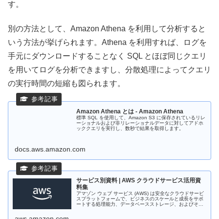
す。
別の方法として、Amazon Athena を利用して分析すると
いう方法が挙げられます。Athena を利用すれば、ログを
手元にダウンロードすることなく SQL とほぼ同じクエリ
を用いてログを分析できますし、分散処理によってクエリ
の実行時間の短縮も図られます。
Amazon Athena とは - Amazon Athena
標準 SQL を使用して、Amazon S3 に保存されているリレ
ーショナルおよび非リレーショナルデータに対してアドホ
ッククエリを実行し、数秒で結果を取得します。
docs.aws.amazon.com
サービス別資料 | AWS クラウドサービス活用資
料集
アマゾン ウェブ サービス (AWS) は安全なクラウドサービ
スプラットフォームで、ビジネスのスケールと成長をサポ
ートする処理能力、データベースストレージ、およびその
他多種多様な機能を提供します。それらを活用するために
役立つ日本語資料、動画...
aws.amazon.com