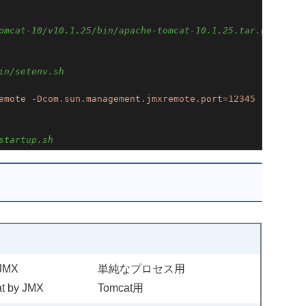
omcat-10/v10.1.25/bin/apache-tomcat-10.1.25.tar.gz
in/setenv.sh
emote -Dcom.sun.management.jmxremote.port=12345 -Dcom.su
startup.sh
 JMX
単純なプロセス用
t by JMX
Tomcat用