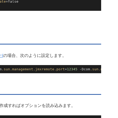
ate
=false

ーバ
の場合、次のように設定します。
m
.sun
.management
.jmxremote
.port
=
12345
 -Dcom
.sun
.manageme
.shを作成すればオプションを読み込みます。