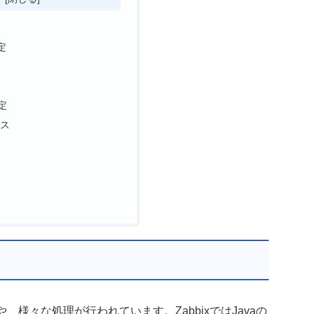
定
定
セス
、様々な処理が行われています。ZabbixではJavaの