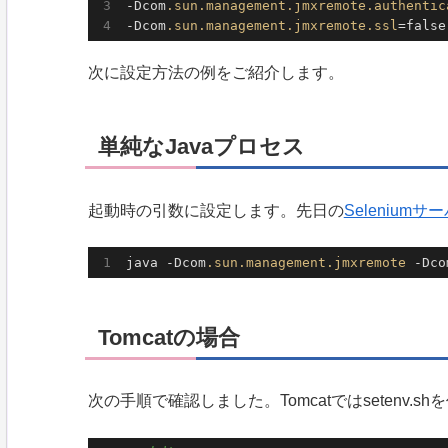
-Dcom
.sun
.management
.jmxremote
.authentic
-Dcom
.sun
.management
.jmxremote
.ssl
=false
次に設定方法の例をご紹介します。
単純なJavaプロセス
起動時の引数に設定します。先日の
Seleniumサ
java -Dcom
.sun
.management
.jmxremote
 -Dco
Tomcatの場合
次の手順で確認しました。Tomcatではsetenv