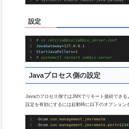
設定
# vi /etc/zabbix/zabbix_server.conf
JavaGateway
=
127.0
.
0.1
StartJavaPollers
=
1
# systemctl restart zabbix-server
Javaプロセス側の設定
Javaのプロセス側ではJMXでリモート接続でき
設定を有効にするには起動時に以下のオプション
-Dcom
.sun
.management
.jmxremote
-Dcom
.sun
.management
.jmxremote
.port
=
1234