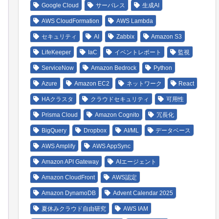
Google Cloud
サーバレス
生成AI
AWS CloudFormation
AWS Lambda
セキュリティ
AI
Zabbix
Amazon S3
LifeKeeper
IaC
イベントレポート
監視
ServiceNow
Amazon Bedrock
Python
Azure
Amazon EC2
ネットワーク
React
HAクラスタ
クラウドセキュリティ
可用性
Prisma Cloud
Amazon Cognito
冗長化
nt
.jmxremote
.authenticate
=false -Dcom
.sun
.management
.jmx
BigQuery
Dropbox
AI/ML
データベース
AWS Amplify
AWS AppSync
Amazon API Gateway
AIエージェント
Amazon CloudFront
AWS認定
Amazon DynamoDB
Advent Calendar 2025
夏休みクラウド自由研究
AWS IAM