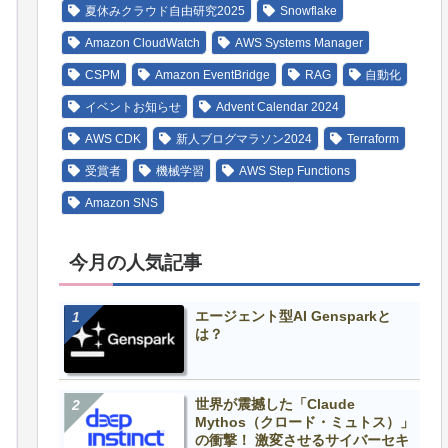
夏休みクラウド自由研究2025
Snowflake
Amazon CloudWatch
AWS Systems Manager
CSPM
Amazon EventBridge
RAG
自動化
イベントお知らせ
Advent Calendar 2024
AWS CDK
新人ブログマラソン2024
Terraform
n.management.jmxremote.authenticate=false -Dcom.sun.mana
受賞者
機械学習
AWS Step Functions
Amazon SNS
今月の人気記事
エージェント型AI Gensparkと
は？
世界が震撼した「Claude
Mythos（クロード・ミュトス）」
の衝撃！ 激変させるサイバーセキ