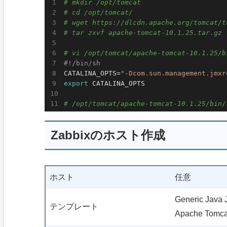
# mkdir /opt/tomcat
# cd /opt/tomcat/
# wget https://dlcdn.apache.org/tomcat/t
# tar zxvf apache-tomcat-10.1.25.tar.gz
# vi /opt/tomcat/apache-tomcat-10.1.25/b
#!/bin/sh
CATALINA_OPTS=
"-Dcom.sun.management.jmxr
export
 CATALINA_OPTS

# /opt/tomcat/apache-tomcat-10.1.25/bin/
Zabbixのホスト作成
ホスト
任意
Generic Java
テンプレート
Apache Tomca