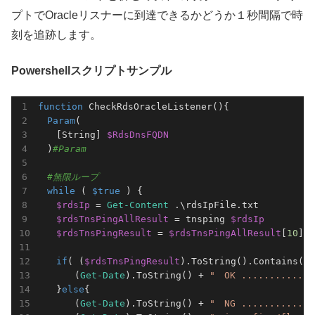
プトでOracleリスナーに到達できるかどうか１秒間隔で時
刻を追跡します。
Powershellスクリプトサンプル
function
 CheckRdsOracleListener(){

Param
(

　　[String] 
$RdsDnsFQDN
　)
#Param
#無限ループ
while
 ( 
$true
 ) {

$rdsIp
 = 
Get-Content
 .\rdsIpFile.txt

$rdsTnsPingAllResult
 = tnsping 
$rdsIp
$rdsTnsPingResult
 = 
$rdsTnsPingAllResult
[
10
]

if
( (
$rdsTnsPingResult
).ToString().Contains(
"
　　　　(
Get-Date
).ToString() + 
"　OK .............
　　}
else
{

　　　　(
Get-Date
).ToString() + 
"　NG ............