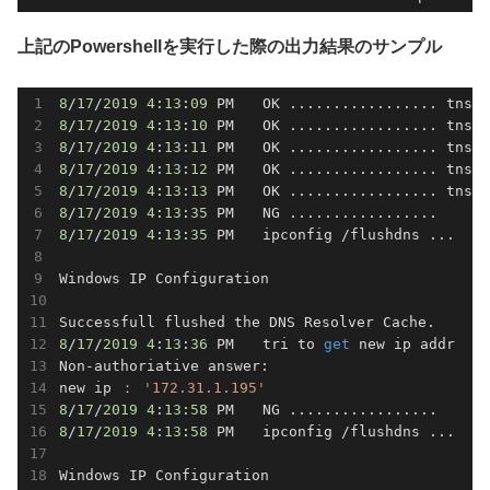
上記
のPowershellを実行した際の出力結果のサンプル
8
/
17
/
2019
4
:
13
:
09
 PM　　OK ................. tnspi
8
/
17
/
2019
4
:
13
:
10
 PM　　OK ................. tnspi
8
/
17
/
2019
4
:
13
:
11
 PM　　OK ................. tnspi
8
/
17
/
2019
4
:
13
:
12
 PM　　OK ................. tnspi
8
/
17
/
2019
4
:
13
:
13
 PM　　OK ................. tnspi
8
/
17
/
2019
4
:
13
:
35
8
/
17
/
2019
4
:
13
:
35
 PM　　ipconfig /flushdns ...　

Windows IP Configuration

8
/
17
/
2019
4
:
13
:
36
 PM　　tri to 
get
 new ip addr 

Non-authoriative answer:

new ip ： 
'172.31.1.195'
8
/
17
/
2019
4
:
13
:
58
8
/
17
/
2019
4
:
13
:
58
 PM　　ipconfig /flushdns ...

Windows IP Configuration
