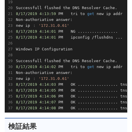
8
/
17
/
2019
4
:
13
:
59
 PM　　tri to 
get
 new ip addr 

Non-authoriative answer:

new ip ： 
'172.31.0.61'
8
/
17
/
2019
4
:
14
:
01
8
/
17
/
2019
4
:
14
:
01
 PM　　ipconfig /flushdns ...

Windows IP Configuration

8
/
17
/
2019
4
:
14
:
02
 PM　　tri to 
get
 new ip addr 

Non-authoriative answer:

new ip ： 
'172.31.0.61'
8
/
17
/
2019
4
:
14
:
03
 PM　　OK ................. tnspi
8
/
17
/
2019
4
:
14
:
05
 PM　　OK ................. tnspi
8
/
17
/
2019
4
:
14
:
06
 PM　　OK ................. tnspi
8
/
17
/
2019
4
:
14
:
07
 PM　　OK ................. tnspi
8
/
17
/
2019
4
:
14
:
08
 PM　　OK ................. tnspi
検証結果