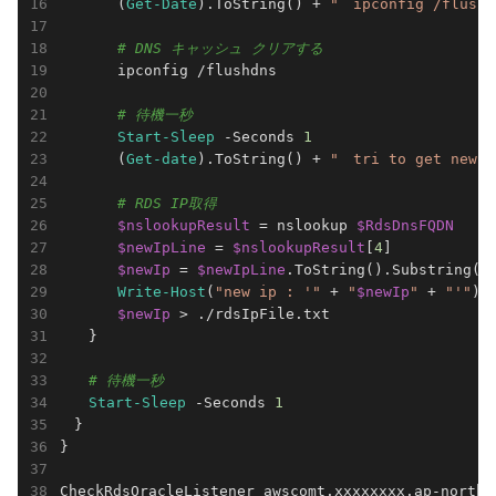
　　　　(
Get-Date
).ToString() + 
"　ipconfig /flush
# DNS キャッシュ クリアする
　　　　ipconfig /flushdns

# 待機一秒
Start-Sleep
 -Seconds 
1
　　　　(
Get-date
).ToString() + 
"　tri to get new i
# RDS IP取得
$nslookupResult
 = nslookup 
$RdsDnsFQDN
$newIpLine
 = 
$nslookupResult
[
4
]

$newIp
 = 
$newIpLine
.ToString().Substring(　
Write-Host
(
"new ip : '"
 + 
"
$newIp
"
 + 
"'"
)

$newIp
 > ./rdsIpFile.txt

　　}

# 待機一秒
Start-Sleep
 -Seconds 
1
　}

}

CheckRdsOracleListener awscomt.xxxxxxxx.ap-northe