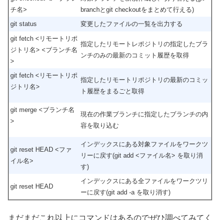
チ名>
branchとgit checkoutをまとめて行える)
git status
変更したファイルの一覧を出力する
git fetch <リモートリポ
指定したリモートレポジトリの指定したブラ
ジトリ名> <ブランチ名
ンチのみの最新のコミット履歴を取得
>
git fetch <リモートリポ
指定したリモートリポジトリの最新のコミッ
ジトリ名>
ト履歴をまるごと取得
git merge <ブランチ名
現在の作業ブランチに指定したブランチの内
>
容を取り込む
インデックスにある対象ファイルをワークツ
git reset HEAD <ファ
リーに戻す(git add <ファイル名> を取り消
イル名>
す)
インデックスにある全ファイルをワークツリ
git reset HEAD
ーに戻す(git add -a を取り消す)
まだまだこれ以上にコマンドはあるのでぜひ調べてみてく